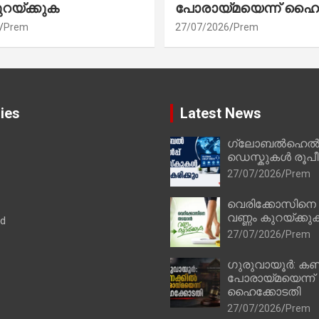
ുറയ്ക്കുക
പോരായ്മയെന്ന് ഹൈ
Prem
27/07/2026
Prem
ies
Latest News
ഗ്ലോബൽഹെൽപ്
ഡെസ്കുകൾ രൂപീക
27/07/2026
Prem
വെരിക്കോസിനെ
വണ്ണം കുറയ്ക്കു
ad
27/07/2026
Prem
ഗുരുവായൂർ: കണ
പോരായ്മയെന്ന്
ഹൈക്കോടതി
27/07/2026
Prem