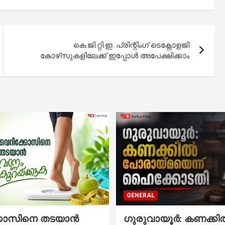
കെ.ജി.റ്റി.ഇ. പ്രിന്റിംഗ് ടെക്നോളജി
കോഴ്‌സുകളിലേക്ക് ഇപ്പോൾ അപേക്ഷിക്കാം
GENERAL
്കോസിനെ തടയാൻ
ഗുരുവായൂർ: കണക്കി