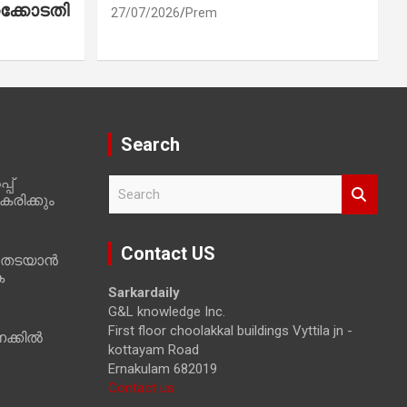
ക്കോടതി
27/07/2026
Prem
Search
പ്
S
രിക്കും
e
a
r
Contact US
 തടയാൻ
c
ക
h
Sarkardaily
G&L knowledge Inc.
First floor choolakkal buildings Vyttila jn -
ക്കിൽ
kottayam Road
Ernakulam 682019
Contact us