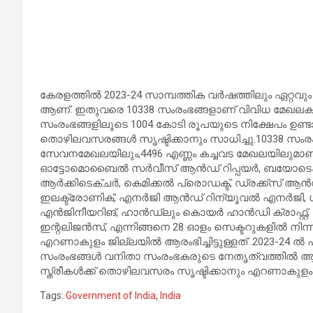
കേരളത്തില്‍ 2023-24 സാമ്പത്തിക വര്‍ഷത്തിലും ഏറ്റവ
ആണ്. ഇതുവരെ 10338 സംരംഭങ്ങളാണ് വിവിധ മേഖലകളി
സംരംഭങ്ങളിലൂടെ 1004 കോടി രൂപയുടെ നിക്ഷേപം ഉണ്ടാക്ക
തൊഴിലവസരങ്ങള്‍ സൃഷ്ടിക്കാനും സാധിച്ചു.10338 സംരം
സേവനമേഖലയിലും,4496 എണ്ണം കച്ചവട മേഖലയിലുമാണ് എ
ഓട്ടോമൊബൈല്‍ സര്‍വീസ് ആന്‍ഡ് റിപ്പയര്‍, ബയോടെക്‌ന
ആര്‍ക്കിടെക്ചര്‍, കെമിക്കല്‍ പ്രൊഡക്ട്, ഡ്രക്ക്‌സ് ആന്
ഇലക്ട്രോണിക്, എനര്‍ജി ആന്‍ഡ് റിന്യൂവല്‍ എനര്‍ജി, ഗാ
എന്‍ജിനീയറിങ്, ഹാന്‍ഡ്‌ലും കൊയര്‍ ഹാന്‍ഡി ക്രാഫ്റ്റ്
ഇന്റലിജന്‍സ്, എന്നിങ്ങനെ 28 ഓളം സെക്ടറുകളില്‍ നി
എറണാകുളം ജില്ലയില്‍ ആരംഭിച്ചിട്ടുള്ളത് .2023-24 ല്
സംരംഭങ്ങള്‍ വനിതാ സംരംഭകരുടെ നേതൃത്വത്തില്‍ ആ
സ്ത്രീകള്‍ക്ക് തൊഴിലവസരം സൃഷ്ടിക്കാനും എറണാകുളം ജില്
Tags:
Government of India
,
India