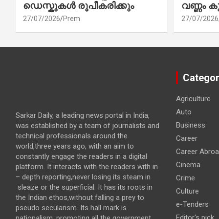
ഡെസ്കുകൾ രൂപീകരിക്കും
വണ്ണം ക
27/07/2026
Prem
27/07/2026
Categor
Agriculture
Auto
Sarkar Daily, a leading news portal in India,
Business
was established by a team of journalists and
technical professionals around the
Career
world,three years ago, with an aim to
Career Abro
constantly engage the readers in a digital
Cinema
platform. It interacts with the readers with in
– depth reporting,never losing its steam in
Crime
sleaze or the superficial. It has its roots in
Culture
the Indian ethos,without falling a prey to
e-Tenders
pseudo secularism. Its hall mark is
Editor's pick
nationalism, promoting all the government