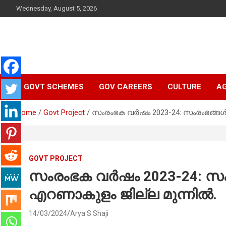
Skip
Wednesday, August 5, 2026
to
content
Latest Malayalam News from Sarkardaily. Breaking News Keral
Sarkardaily : Breaking
India. Politics News Events. Sports News. Movie News. Lifestyl
News.
GOVT SCHEMES
GOV CAREERS
CULTURE
AG
News | Latest
Home
Govt Project
സംരംഭക വര്‍ഷം 2023-24: സംരംഭങ്ങള്‍
Malayalam News |
Latest English News
GOVT PROJECT
സംരംഭക വര്‍ഷം 2023-24: സംര
എറണാകുളം ജില്ല മുന്നില്‍.
14/03/2024
Arya S Shaji