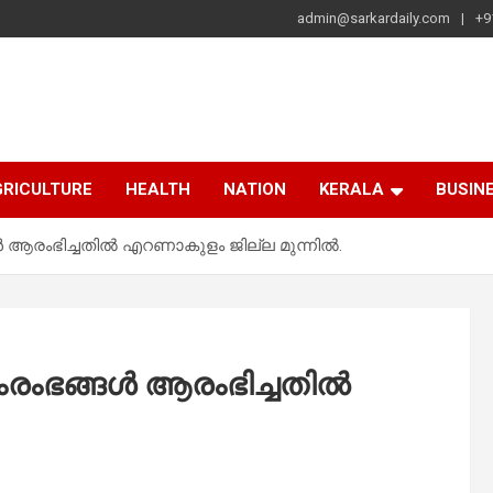
admin@sarkardaily.com
+9
a
e
RICULTURE
HEALTH
NATION
KERALA
BUSIN
 ആരംഭിച്ചതില്‍ എറണാകുളം ജില്ല മുന്നില്‍.
ംഭങ്ങള്‍ ആരംഭിച്ചതില്‍