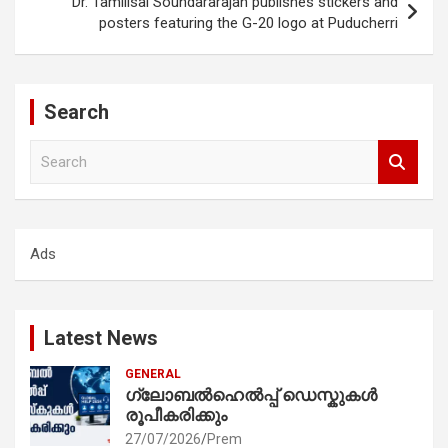
Dr. Tamilisai Soundararajan publishes stickers and
posters featuring the G-20 logo at Puducherri
Search
S
e
a
r
c
Ads
h
Latest News
GENERAL
ഗ്ലോബൽഹെൽപ്പ് ഡെസ്കുകൾ
രൂപീകരിക്കും
27/07/2026
Prem