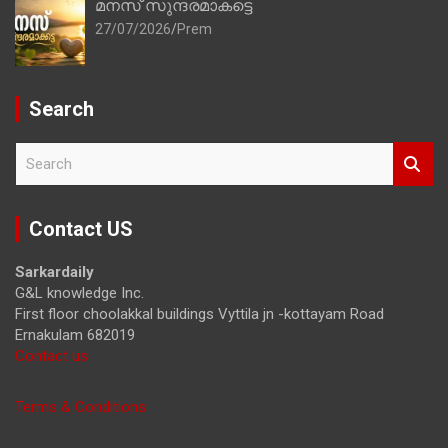
മനസ് സുന്ദരമാകട്ടെ
27/07/2026
Prem
Search
S
e
a
r
Contact US
c
h
Sarkardaily
G&L knowledge Inc.
First floor choolakkal buildings Vyttila jn -kottayam Road
Ernakulam 682019
Contact us
Terms & Conditions