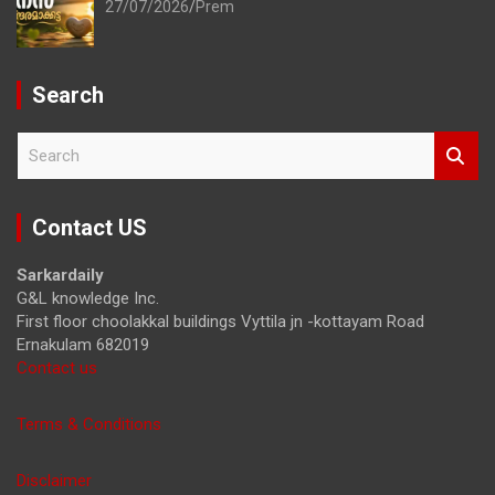
27/07/2026
Prem
Search
S
e
a
r
Contact US
c
h
Sarkardaily
G&L knowledge Inc.
First floor choolakkal buildings Vyttila jn -kottayam Road
Ernakulam 682019
Contact us
Terms & Conditions
Disclaimer