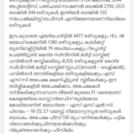
അപ്പ്രെന്റിസ്, പഞ്ചാബ് നാഷണൽ ബാങ്കിൽ 2700, UCO
ബാങ്കിൽ 544 ഒഴിവുകൾ, ഇന്ത്യൻ ബാങ്കിൽ 102
സ്പെഷ്യലിസ്റ്റ് ഓഫീസർ എന്നിങ്ങനെയാണ് നിലവിലെ
ഒഴിവുകൾ.
ഇവ കൂടാതെ എയർപോർട്ടിൽ 4477 ഒഴിവുകളും. HLL ൽ
ലൈഫ് കെയറിൽ 1280 ഒഴിവുകളും, കാലിക്കറ്റ്
യൂണിവേഴ്സിറ്റിയിൽ 79 അധ്യാപകളും റിപ്പോർട്ട്
ചെയ്തിട്ടുണ്ട്‌. കേന്ദ്ര സർവീസിൽ മൾട്ടി ടാസ്കിങ്,
ഹവിൽദാർ തസ്തികയിലും 8,326 ഒഴിവുകളുണ്ട്. കേന്ദ്ര
സർവീസിൽ മൾട്ടി ടാസ്കിങ് സ്റ്റാഫ് (നോൺ – ടെക്നിക്കൽ),
ഹവിൽദാർ തസ്‌തികളിലെ ഒഴിവുകളിലേക്കും എസ്
എസ് സി അപേക്ഷ ക്ഷണിച്ചിട്ടുണ്ട്. സ്ത്രീകൾക്കും ഈ
തടിശ്ശികകളിൽ അപേക്ഷിക്കാം. അപേക്ഷകൾ
സ്വീകരിക്കുന്നവസാന തീയതി ജൂലൈ 31 വരെയാണ്.
കേരളത്തിലെ ലാസ്റ്റ് ഗ്രേഡിന് തുല്യമായ
ജോലിയാണിത്. യോഗ്യത – എസ് എസ് എൽ സി .
പ്രായം – 18-25, 27 വയസ്സ്, നിമയാനുസൃത ഒഴിവുകൾ
ബാധകം. അപേക്ഷ ഫീസ് 100 രൂപ വനിതകൾക്കും, പട്ടിക
വിഭാഗങ്ങൾക്കും,ഭിന്നശേഷിക്കാർക്കും
വിമുക്തഭടന്മാർക്കും ഫീസില്ല.