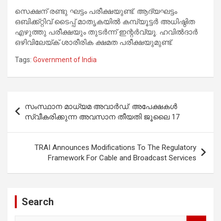
സെക്ഷന് രണ്ടു ഘട്ടം പരീക്ഷയുണ്ട്. ആദ്യഘട്ടം
ഒബിക്ക്റ്റിവ് ടൈപ്പ് മാതൃകയിൽ കമ്പ്യൂട്ടർ അധിഷ്ഠിത
എഴുത്തു പരീക്ഷയും തുടർന്ന് ഇന്റർവ്യൂ. ഹവിൽദാർ
ഒഴിവിലേയ്ക് ശാരീരിക ക്ഷമത പരീക്ഷയുമുണ്ട്.
Tags:
Government of India
Post
സംസ്ഥാന മാധ്യമ അവാര്‍ഡ്: അപേക്ഷകൾ
navigation
സ്വീകരിക്കുന്ന അവസാന തീയതി ജൂലൈ 17
TRAI Announces Modifications To The Regulatory
Framework For Cable and Broadcast Services
Search
S