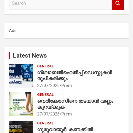
e
a
r
c
Ads
h
Latest News
GENERAL
ഗ്ലോബൽഹെൽപ്പ് ഡെസ്കുകൾ
രൂപീകരിക്കും
27/07/2026
Prem
GENERAL
വെരിക്കോസിനെ തടയാൻ വണ്ണം
കുറയ്ക്കുക
27/07/2026
Prem
GENERAL
ഗുരുവായൂർ: കണക്കിൽ