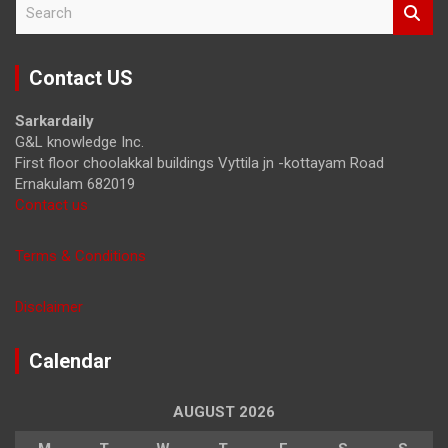
S
e
a
r
Contact US
c
h
Sarkardaily
G&L knowledge Inc.
First floor choolakkal buildings Vyttila jn -kottayam Road
Ernakulam 682019
Contact us
Terms & Conditions
Disclaimer
Calendar
AUGUST 2026