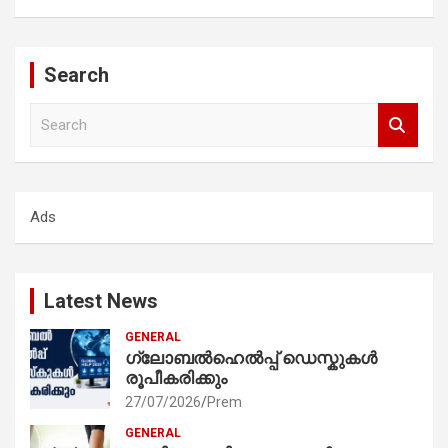
Search
S
e
a
r
c
Ads
h
Latest News
GENERAL
ഗ്ലോബൽഹെൽപ്പ് ഡെസ്കുകൾ
രൂപീകരിക്കും
27/07/2026
Prem
GENERAL