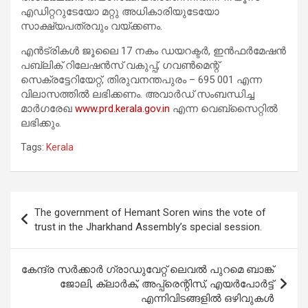
എഡിറ്ററുടേയോ മറ്റു അധികാരിയുടേയോ
സാക്ഷ്യപത്രവും വയ്ക്കണം.
എന്‍ട്രികള്‍ ജൂലൈ 17 നകം ഡയറക്ടര്‍, ഇന്‍ഫര്‍മേഷന്‍
പബ്ലിക് റിലേഷന്‍സ് വകുപ്പ്, ഗവണ്‍മെന്റ്
സെക്രട്ടേറിയേറ്റ്, തിരുവനന്തപുരം – 695 001 എന്ന
വിലാസത്തില്‍ ലഭിക്കണം. അവാര്‍ഡ് സംബന്ധിച്ച
മാര്‍ഗരേഖ
www.prd.kerala.gov.in
എന്ന വെബ്‌സൈറ്റില്‍
ലഭിക്കും.
Tags:
Kerala
Post
The government of Hemant Soren wins the vote of
navigation
trust in the Jharkhand Assembly’s special session.
കേന്ദ്ര സർക്കാർ ഗ്രാഡുവേറ്റ് ലെവൽ പുറമെ ബാങ്ക്
ജോലി, ക്ലാർക്, അപ്പ്രെന്റിസ്, എയർപോർട്ട്
എന്നിവിടങ്ങളിൽ ഒഴിവുകൾ