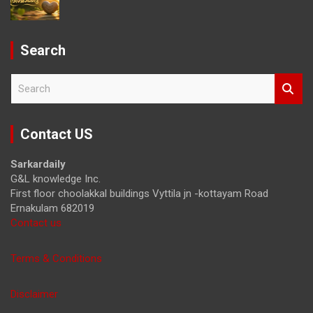
Search
S
e
a
r
Contact US
c
h
Sarkardaily
G&L knowledge Inc.
First floor choolakkal buildings Vyttila jn -kottayam Road
Ernakulam 682019
Contact us
Terms & Conditions
Disclaimer