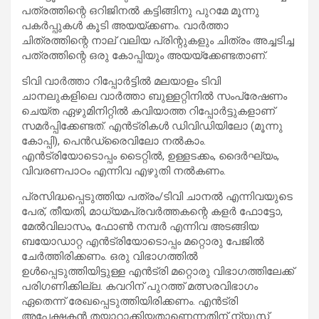
പത്രത്തിന്റെ ഒറിജിനല്‍ കട്ടിങ്ങിനു പുറമേ മൂന്നു
പകര്‍പ്പുകള്‍ കൂടി അയയ്ക്കണം. വാര്‍ത്താ
ചിത്രത്തിന്റെ നാല് വലിയ പ്രിന്റുകളും ചിത്രം അച്ചടിച്ച
പത്രത്തിന്റെ ഒരു കോപ്പിയും അയയ്‌ക്കേണ്ടതാണ്.
ടിവി വാര്‍ത്താ റിപ്പോര്‍ട്ടില്‍ മലയാളം ടിവി
ചാനലുകളിലെ വാര്‍ത്താ ബുള്ളറ്റിനില്‍ സംപ്രേഷണം
ചെയ്ത ഏഴുമിനിറ്റില്‍ കവിയാത്ത റിപ്പോര്‍ട്ടുകളാണ്
സമര്‍പ്പിക്കേണ്ടത്. എന്‍ട്രികള്‍ ഡിവിഡിയിലോ (മൂന്നു
കോപ്പി), പെന്‍ഡ്രൈവിലോ നല്‍കാം.
എന്‍ട്രിയോടൊപ്പം ടൈറ്റില്‍, ഉള്ളടക്കം, ദൈര്‍ഘ്യം,
വിവരണപാഠം എന്നിവ എഴുതി നല്‍കണം.
പ്രസിദ്ധപ്പെടുത്തിയ പത്രം/ടിവി ചാനല്‍ എന്നിവയുടെ
പേര്, തീയതി, മാധ്യമപ്രവര്‍ത്തകന്റെ കളര്‍ ഫോട്ടോ,
മേല്‍വിലാസം, ഫോണ്‍ നമ്പര്‍ എന്നിവ അടങ്ങിയ
ബയോഡാറ്റ എന്‍ട്രിയോടൊപ്പം മറ്റൊരു പേജില്‍
ചേര്‍ത്തിരിക്കണം. ഒരു വിഭാഗത്തില്‍
ഉള്‍പ്പെടുത്തിയിട്ടുള്ള എന്‍ട്രി മറ്റൊരു വിഭാഗത്തിലേക്ക്
പരിഗണിക്കില്ല. കവറിന് പുറത്ത് മത്സരവിഭാഗം
ഏതെന്ന് രേഖപ്പെടുത്തിയിരിക്കണം. എന്‍ട്രി
അപേക്ഷകന്‍ തയാറാക്കിയതാണെന്നതിന് ന്യൂസ്