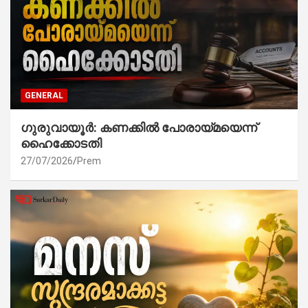
GENERAL
ഗുരുവായൂർ: കണക്കിൽ പോരായ്മയെന്ന്
ഹൈക്കോടതി
27/07/2026
Prem