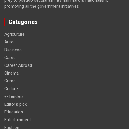
prey to pseudo secularism. Its hall mark is nationalism,
promoting all the government initiatives.
Categories
Agriculture
Auto
Business
Career
Career Abroad
Cinema
Crime
Culture
e-Tenders
Editor's pick
Education
Entertainment
Fashion