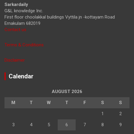
Sarkardaily
G&L knowledge Inc.
First floor choolakkal buildings Vyttila jn -kottayam Road
Ernakulam 682019
Contact us
Terms & Conditions
Disclaimer
Calendar
AUGUST 2026
M
T
W
T
F
S
S
1
2
3
4
5
6
7
8
9