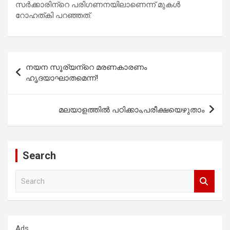
സര്‍ക്കാരിന്‌റെ പരിഗണനയിലാണെന്ന് മുകള്‍
റോഹത്കി പറഞ്ഞത്.
Post
നയന സൂര്യന്‌റെ മരണകാരണം
navigation
ഹൃദയാഘാതമെന്ന്!
മലയാളത്തില്‍ പഠിക്കാം,പരീക്ഷയെഴുതാം
Search
S
e
a
r
c
Ads
h