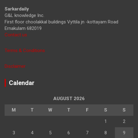
h
Sarkardaily
G&L knowledge Inc.
First floor choolakkal buildings Vyttila jn -kottayam Road
Ernakulam 682019
Contact us
Terms & Conditions
Disclaimer
Calendar
AUGUST 2026
M
T
W
T
F
S
S
1
2
3
4
5
6
7
8
9