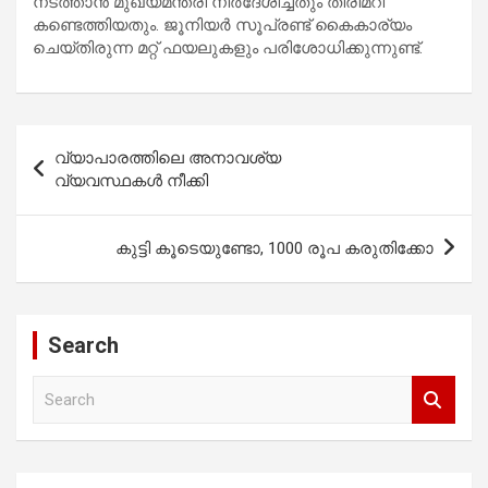
നടത്താന്‍ മുഖ്യമന്ത്രി നിര്‍ദേശിച്ചതും തിരിമറി
കണ്ടെത്തിയതും. ജൂനിയര്‍ സൂപ്രണ്ട് കൈകാര്യം
ചെയ്തിരുന്ന മറ്റ് ഫയലുകളും പരിശോധിക്കുന്നുണ്ട്.
Post
വ്യാപാരത്തിലെ അനാവശ്യ
navigation
വ്യവസ്ഥകള്‍ നീക്കി
കുട്ടി കൂടെയുണ്ടോ, 1000 രൂപ കരുതിക്കോ
Search
S
e
a
r
c