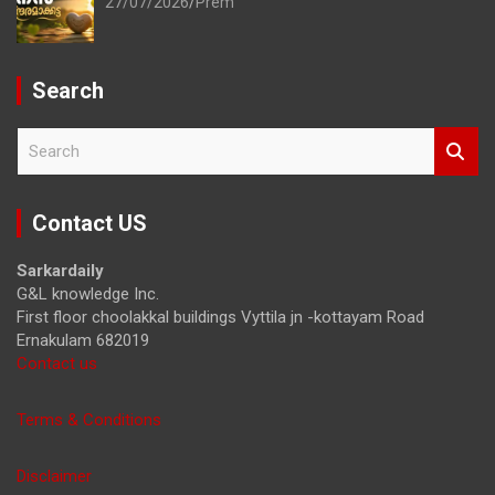
27/07/2026
Prem
Search
S
e
a
r
Contact US
c
h
Sarkardaily
G&L knowledge Inc.
First floor choolakkal buildings Vyttila jn -kottayam Road
Ernakulam 682019
Contact us
Terms & Conditions
Disclaimer