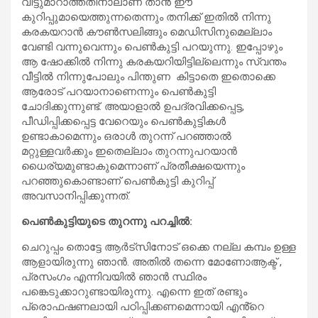
വിട്ടുമാറാത്തതിനാലാണ് താൻ ഈ
കുറിപ്പുമായെത്തുന്നതെന്നും തനിക്ക് ഇതിൽ നിന്നു
കരകയറാൻ കൗൺസലിങ്ങും മെഡിസിനുമെല്ലാം
വേണ്ടി വന്നുവെന്നും പെൺകുട്ടി പറയുന്നു. ഇപ്പോഴും
ആ ഷോക്കിൽ നിന്നു കരകയറിയിട്ടില്ലെന്നും സ്വന്തം
വീട്ടിൽ നിന്നുപോലും പിന്തുണ കിട്ടാതെ ഇതൊക്കെ
ആരോട് പറയാനാണെന്നും പെൺകുട്ടി
ചോദിക്കുന്നുണ്ട്. അയാളാൽ ഉപദ്രവിക്കപ്പെട്ട,
പീഡിപ്പിക്കപ്പെട്ട വേറെയും പെൺകുട്ടികൾ
ഉണ്ടാകാമെന്നും ഒരാൾ തുറന്ന് പറഞ്ഞാൽ
മറ്റുള്ളവർക്കും ഇതെല്ലാം തുറന്നുപറയാൻ
ധൈര്യമുണ്ടാകുമെന്നാണ് പ്രതീക്ഷയെന്നും
പറഞ്ഞുകൊണ്ടാണ് പെൺകുട്ടി കുറിപ്പ്
അവസാനിപ്പിക്കുന്നത്.
പെൺകുട്ടിയുടെ തുറന്നു പറച്ചിൽ:
ചെറുപ്പം തൊട്ടേ ആര്‍ട്‌സിനോട് ഒക്കെ നല്ല കമ്പം ഉള്ള
ആളായിരുന്നു ഞാന്‍. അതില്‍ തന്നെ മോണോആക്ട് ,
പ്രസംഗം എന്നിവയില്‍ ഞാന്‍ സ്ഥിരം
പങ്കെടുക്കാറുണ്ടായിരുന്നു. എന്നെ ഇത് രണ്ടും
പ്രൊഫഷണലായി പഠിപ്പിക്കണമെന്നായി എൻ്റെ