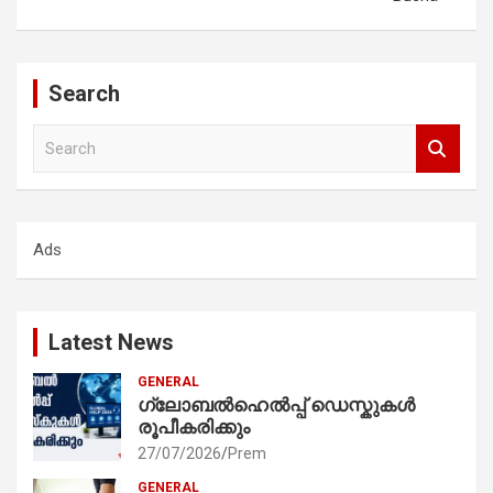
Search
S
e
a
r
c
Ads
h
Latest News
GENERAL
ഗ്ലോബൽഹെൽപ്പ് ഡെസ്കുകൾ
രൂപീകരിക്കും
27/07/2026
Prem
GENERAL