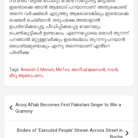
സ്വന്തം വീട്ടില്‍ പോലും വേണ്ട സപ്പോര്‍ട്ട് കിട്ടാതെ
ഇതൊക്കെ ഞാന്‍ ആരോട് പറയാനാണ്. അതുകൊണ്ട്
തന്നെ വര്‍ഷങ്ങള്‍ എടുത്തു ആരോടെങ്കിലും ഇതൊക്കെ
ഷെയര്‍ ചെയ്യാന്‍. ഒരുപക്ഷേ അയാളാല്‍
ഉപദ്രവിക്കപ്പെട്ട, പീഡിപ്പിക്കപ്പെട്ട വേറെയും
പെണ്‍കുട്ടികള്‍ ഉണ്ടാകാം. എന്നെപ്പോലെ ഒരാള്‍ തുറന്ന്
പറഞാല്‍ മറ്റുള്ളവര്‍ക്കും ഇതെല്ലാം തുറന്നുപറയാന്‍
ധൈര്യമുണ്ടാകും എന്നു തന്നെയാണ് എൻ്റെ
പ്രതീക്ഷ.
Tags:
Aneesh G Menon
,
MeToo
,
അനീഷ് മേനോൻ
,
നടൻ
,
മീടൂ ആരോപണം
Post
Arooj Aftab Becomes First Pakistani Singer to Win a
navigation
Grammy
Bodies of ‘Executed People’ Strewn Across Street in
Bucha