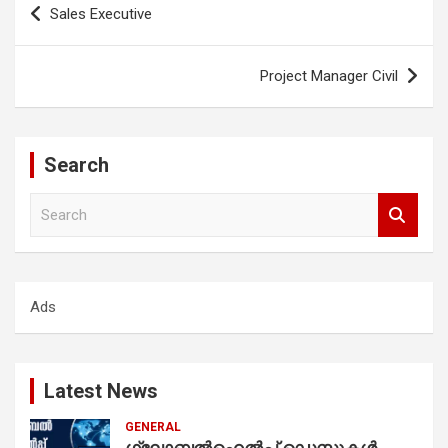
Sales Executive
navigation
Project Manager Civil
Search
S
e
a
r
c
Ads
h
Latest News
GENERAL