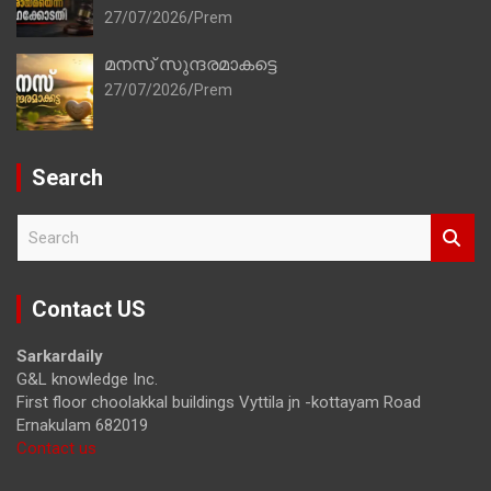
27/07/2026
Prem
മനസ് സുന്ദരമാകട്ടെ
27/07/2026
Prem
Search
S
e
a
r
Contact US
c
h
Sarkardaily
G&L knowledge Inc.
First floor choolakkal buildings Vyttila jn -kottayam Road
Ernakulam 682019
Contact us