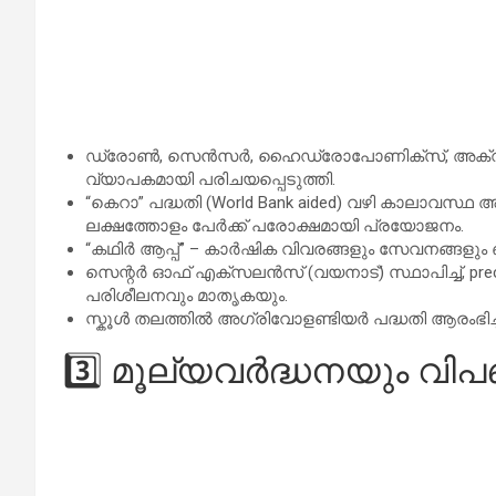
ഡ്രോൺ, സെൻസർ, ഹൈഡ്രോപോണിക്സ്, അക്വാപോണി
വ്യാപകമായി പരിചയപ്പെടുത്തി.
“കെറാ” പദ്ധതി (World Bank aided) വഴി കാലാവസ്ഥ 
ലക്ഷത്തോളം പേർക്ക് പരോക്ഷമായി പ്രയോജനം.
“കഥിർ ആപ്പ്” – കാർഷിക വിവരങ്ങളും സേവനങ്ങളും ഒറ്റ
സെന്റർ ഓഫ് എക്സലൻസ് (വയനാട്) സ്ഥാപിച്ച്, precis
പരിശീലനവും മാതൃകയും.
സ്കൂൾ തലത്തിൽ അഗ്രിവോളണ്ടിയർ പദ്ധതി ആരംഭിച്
3️⃣ മൂല്യവർദ്ധനയും വി