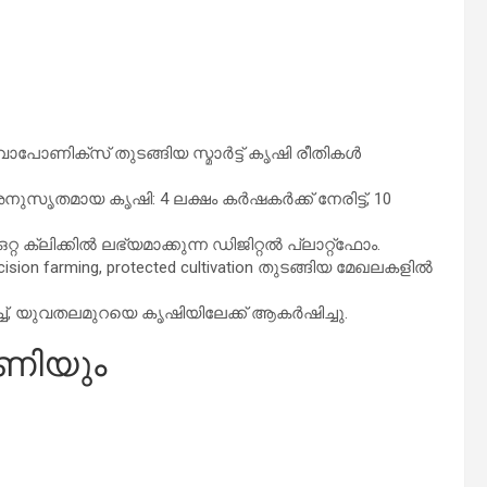
ക്സ് തുടങ്ങിയ സ്മാർട്ട് കൃഷി രീതികൾ
അനുസൃതമായ കൃഷി: 4 ലക്ഷം കർഷകർക്ക് നേരിട്ട്, 10
 ക്ലിക്കിൽ ലഭ്യമാക്കുന്ന ഡിജിറ്റൽ പ്ലാറ്റ്‌ഫോം.
ion farming, protected cultivation തുടങ്ങിയ മേഖലകളിൽ
ച്, യുവതലമുറയെ കൃഷിയിലേക്ക് ആകർഷിച്ചു.
പണിയും