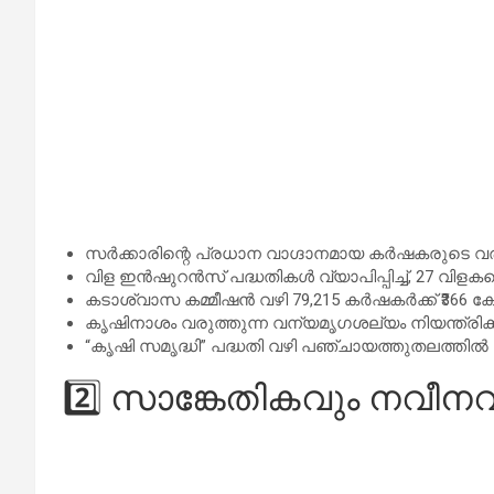
സർക്കാരിന്റെ പ്രധാന വാഗ്ദാനമായ കർഷകരുടെ വരു
വിള ഇൻഷുറൻസ് പദ്ധതികൾ വ്യാപിപ്പിച്ച്, 27 വിളകള
കടാശ്വാസ കമ്മീഷൻ വഴി 79,215 കർഷകർക്ക് ₹366 ക
കൃഷിനാശം വരുത്തുന്ന വന്യമൃഗശല്യം നിയന്ത്രിക്ക
“കൃഷി സമൃദ്ധി” പദ്ധതി വഴി പഞ്ചായത്തുതലത്തിൽ ക
2️⃣ സാങ്കേതികവും നവീ