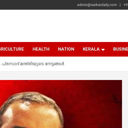
admin@sarkardaily.com
+9
a
e
RICULTURE
HEALTH
NATION
KERALA
BUSIN
പ്രസാദ് മന്ത്രിയുടെ നേട്ടങ്ങൾ