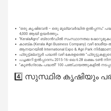
“ഒരു കൃഷിഭവൻ – ഒരു മൂല്യവർദ്ധിത ഉൽപ്പന്നം” പദ്
4,000 ആയി ഉയർത്തും.
“KeralaAgro” ബ്രാൻഡിൽ സംസ്ഥാനതല ഷോറൂമുകൾ 
കാബ്‌ക (Kerala Agri Business Company) വഴി ദേശീയ
ആനയറയിൽ International Expo & Agri Park നിർമ്മാണ
ഫ്രൂട്ട്ക്ലസ്റ്റർ പദ്ധതി വഴി കേരളത്തെ “ഫ്രൂട്ടുകളു
പച്ചക്കറി ഉൽപ്പാദനം 2015-16-ലെ 6.28 ലക്ഷം ടൺ നി
“കൂൺഗ്രാമം പദ്ധതി” 100 പഞ്ചായത്തുകളിൽ നടപ്പാക്ക
4️⃣ സുസ്ഥിര കൃഷിയും പ