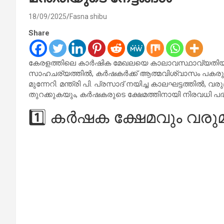
18/09/2025
Fasna shibu
Share
കേരളത്തിലെ കാർഷിക മേഖലയെ കാലാവസ്ഥാവ്യതിയാന
സാഹചര്യത്തിൽ, കർഷകർക്ക് ആത്മവിശ്വാസം പകരുന
മുന്നേറി. മന്ത്രി പി. പ്രസാദ് നയിച്ച കാലഘട്ടത്തിൽ
തുറക്കുകയും, കർഷകരുടെ ക്ഷേമത്തിനായി നിരവധി പദ്
1️⃣ കർഷക ക്ഷേമവും വര