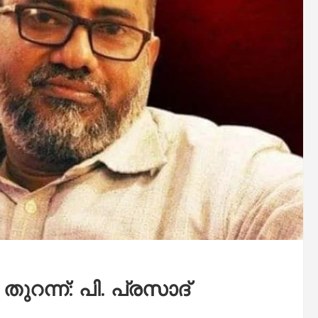
റന്ന്: പി. പ്രസാദ്