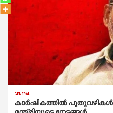
GENERAL
കാർഷികത്തിൽ പുതുവഴികൾ തു
മന്ത്രിയുടെ നേട്ടങ്ങൾ