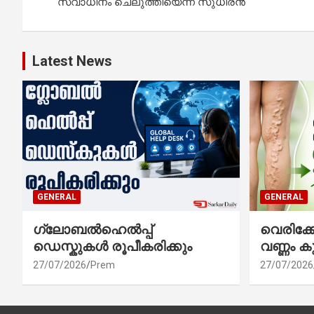
navigation
സ്വാധീനം ചെലുത്തിയെന്ന് സുധീരൻ
Latest News
GENERAL
GENERAL
ഗ്ലോബൽഹെൽപ്പ്
വെരിക
ഡെസ്കുകൾ രൂപീകരിക്കും
വണ്ണം ക
27/07/2026
Prem
27/07/2026