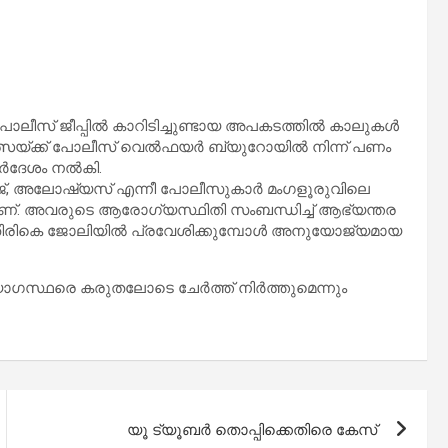
 പോലീസ് ജീപ്പിൽ കാറിടിച്ചുണ്ടായ അപകടത്തിൽ കാലുകൾ
ികിത്സയ്ക്ക് പോലീസ് വെൽഫയർ ബ്യുറോയിൽ നിന്ന് പണം
നിർദേശം നൽകി.
ൂരജ്, അലോഷ്യസ് എന്നീ പോലീസുകാർ മംഗളൂരുവിലെ
്. അവരുടെ ആരോഗ്യസ്ഥിതി സംബന്ധിച്ച് ആഭ്യന്തര
ാക്കും. തിരികെ ജോലിയിൽ പ്രവേശിക്കുമ്പോൾ അനുയോജ്യമായ
്യോഗസ്ഥരെ കരുതലോടെ ചേർത്ത് നിർത്തുമെന്നും
യൂ ട്യൂബർ തൊപ്പിക്കെതിരെ കേസ്