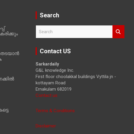
Search
പ്
S
രിക്കും
e
a
r
Contact US
 തടയാൻ
c
ക
h
Sarkardaily
G&L knowledge Inc.
First floor choolakkal buildings Vyttila jn -
ക്കിൽ
kottayam Road
Ernakulam 682019
Contact us
ട്ടെ
Terms & Conditions
Disclaimer