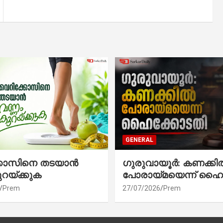
GENERAL
്കോസിനെ തടയാൻ
ഗുരുവായൂർ: കണക്കി
ുറയ്ക്കുക
പോരായ്മയെന്ന് ഹൈ
Prem
27/07/2026
Prem