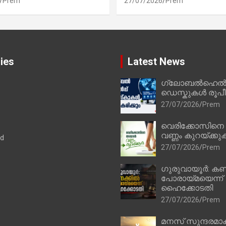
Prem
27/07/2026
Prem
ies
Latest News
ഗ്ലോബൽഹെൽപ്
ഡെസ്കുകൾ രൂപീക
27/07/2026
Prem
വെരിക്കോസിനെ
വണ്ണം കുറയ്ക്കു
ad
27/07/2026
Prem
ഗുരുവായൂർ: കണ
പോരായ്മയെന്ന്
ഹൈക്കോടതി
27/07/2026
Prem
മനസ് സുന്ദരമാക