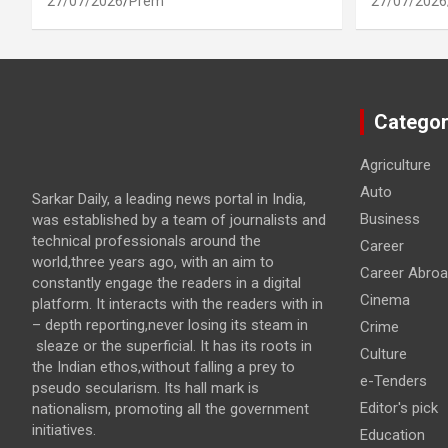
27/07/2026
Prem
27/07/2026
Categor
Agriculture
Auto
Sarkar Daily, a leading news portal in India,
Business
was established by a team of journalists and
technical professionals around the
Career
world,three years ago, with an aim to
Career Abro
constantly engage the readers in a digital
Cinema
platform. It interacts with the readers with in
– depth reporting,never losing its steam in
Crime
sleaze or the superficial. It has its roots in
Culture
the Indian ethos,without falling a prey to
e-Tenders
pseudo secularism. Its hall mark is
Editor's pick
nationalism, promoting all the government
initiatives.
Education