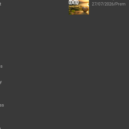
t
27/07/2026
Prem
es
y
ss
h