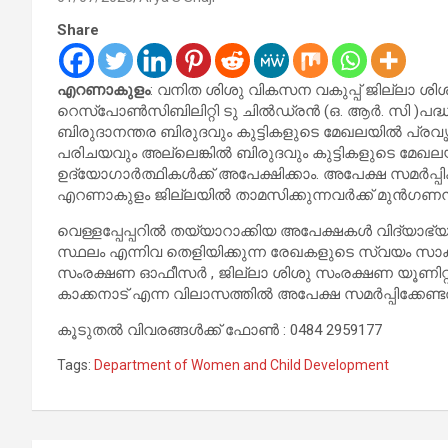
Share
എറണാകുളം
: വനിത ശിശു വികസന വകുപ്പ് ജില്ലാ ശിശ
റെസ്പോൺസിബിലിറ്റി ടു ചിൽഡ്രൻ (ഒ. ആർ. സി )പദ്ധ
ബിരുദാനന്തര ബിരുദവും കുട്ടികളുടെ മേഖലയിൽ പ്രവ
പരിചയവും അല്ലെങ്കിൽ ബിരുദവും കുട്ടികളുടെ മേഖലയ
ഉദ്യോഗാർത്ഥികൾക്ക് അപേക്ഷിക്കാം. അപേക്ഷ സമർപ്
എറണാകുളം ജില്ലയിൽ താമസിക്കുന്നവർക്ക് മുൻഗണനയു
വെള്ളപ്പേപ്പറിൽ തയ്യാറാക്കിയ അപേക്ഷകൾ വിദ്യാഭ
സ്ഥലം എന്നിവ തെളിയിക്കുന്ന രേഖകളുടെ സ്വയം സാക
സംരക്ഷണ ഓഫീസർ , ജില്ലാ ശിശു സംരക്ഷണ യൂണിറ്റ്, 
കാക്കനാട് എന്ന വിലാസത്തിൽ അപേക്ഷ സമർപ്പിക്കേണ്
കൂടുതൽ വിവരങ്ങൾക്ക് ഫോൺ : 0484 2959177
Tags:
Department of Women and Child Development