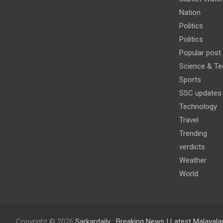
Nation
Politics
Politics
Popular post
Science & Te
Sports
SSC updates
Technology
Travel
Trending
verdicts
Weather
World
Copyright © 2026
Sarkardaily : Breaking News | Latest Malaya