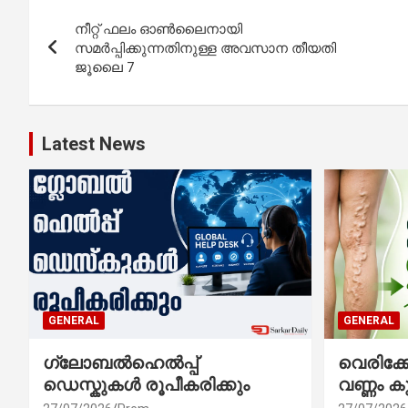
Post
നീറ്റ് ഫലം ഓൺലൈനായി
navigation
സമർപ്പിക്കുന്നതിനുള്ള അവസാന തീയതി
ജൂലൈ 7
Latest News
GENERAL
GENERAL
ഗ്ലോബൽഹെൽപ്പ്
വെരിക
ഡെസ്കുകൾ രൂപീകരിക്കും
വണ്ണം ക