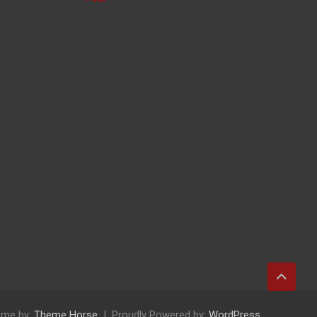
me by:
Theme Horse
Proudly Powered by:
WordPress