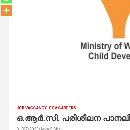
JOB VACCANCY
GOV CAREERS
ഒ.ആർ.സി. പരിശീലന പാനലില
01/07/2023
Arya S Shaji