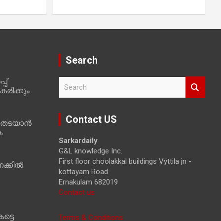
Search
പ്
S
രിക്കും
e
a
r
Contact US
 തടയാൻ
c
ക
h
Sarkardaily
G&L knowledge Inc.
First floor choolakkal buildings Vyttila jn -
ക്കിൽ
kottayam Road
Ernakulam 682019
Contact us
ട്ടെ
Terms & Conditions