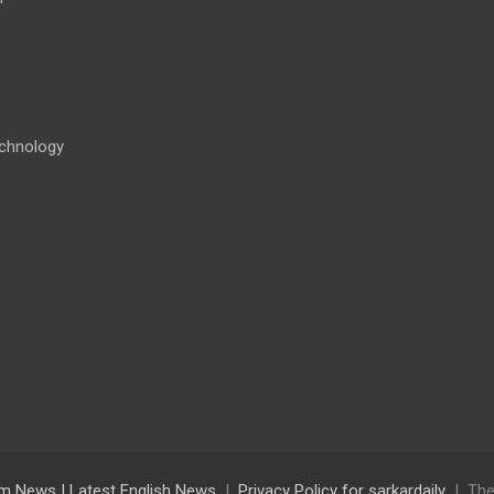
chnology
lam News | Latest English News
Privacy Policy for sarkardaily
The