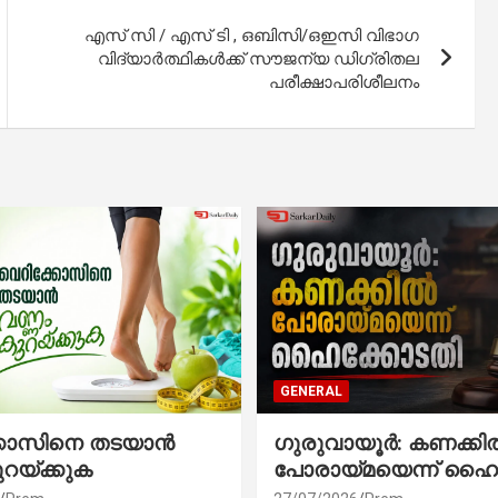
എസ് സി / എസ് ടി , ഒബിസി/ഒഇസി വിഭാഗ
വിദ്യാര്‍ത്ഥികള്‍ക്ക് സൗജന്യ ഡിഗ്രിതല
പരീക്ഷാപരിശീലനം
GENERAL
്കോസിനെ തടയാൻ
ഗുരുവായൂർ: കണക്കി
ുറയ്ക്കുക
പോരായ്മയെന്ന് ഹൈ