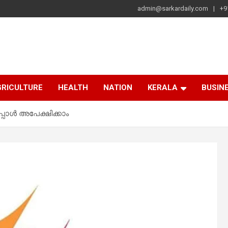
admin@sarkardaily.com
+9
a
e
RICULTURE
HEALTH
NATION
KERALA
BUSIN
ോൾ അപേക്ഷിക്കാം