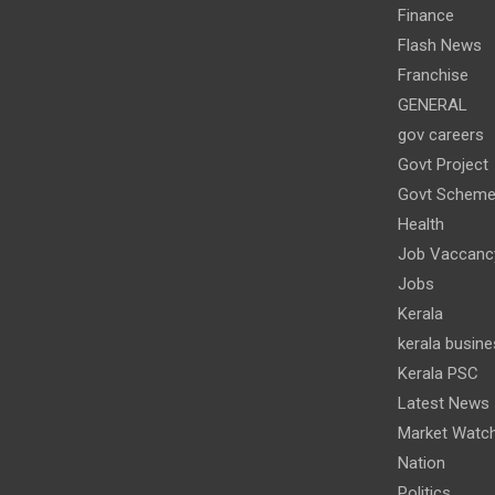
Finance
Flash News
Franchise
GENERAL
gov careers
Govt Project
Govt Schem
Health
Job Vaccanc
Jobs
Kerala
kerala busine
Kerala PSC
Latest News
Market Watc
Nation
Politics