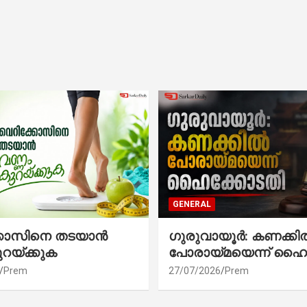
GENERAL
്കോസിനെ തടയാൻ
ഗുരുവായൂർ: കണക്കി
ുറയ്ക്കുക
പോരായ്മയെന്ന് ഹൈ
Prem
27/07/2026
Prem