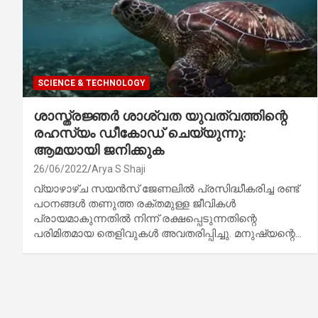
SCIENCE & TECHNOLOGY
ശാസ്ത്രജ്ഞർ ശാശ്വത യുവത്വത്തിന്റെ
രഹസ്യം ഡീകോഡ് ചെയ്യുന്നു:
ആമയായി ജനിക്കുക
26/06/2022
Arya S Shaji
വ്യാഴാഴ്ച സയൻസ് ജേണലിൽ പ്രസിദ്ധീകരിച്ച രണ്ട്
പഠനങ്ങൾ തണുത്ത രക്തമുള്ള ജീവികൾ
പ്രായമാകുന്നതിൽ നിന്ന് രക്ഷപ്പെടുന്നതിന്റെ
പരിമിതമായ തെളിവുകൾ അവതരിപ്പിച്ചു. മനുഷ്യന്റെ…