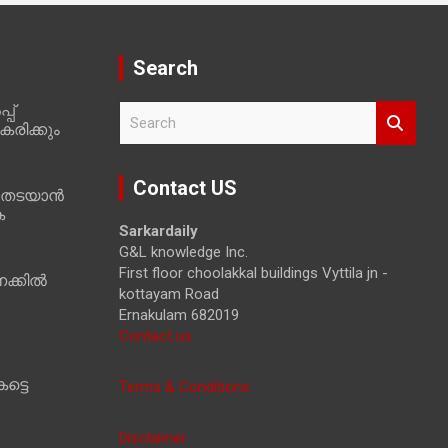
Search
പ്
S
രിക്കും
e
a
r
Contact US
 തടയാൻ
c
ക
h
Sarkardaily
G&L knowledge Inc.
First floor choolakkal buildings Vyttila jn -
ക്കിൽ
kottayam Road
Ernakulam 682019
Contact us
ട്ടെ
Terms & Conditions
Disclaimer