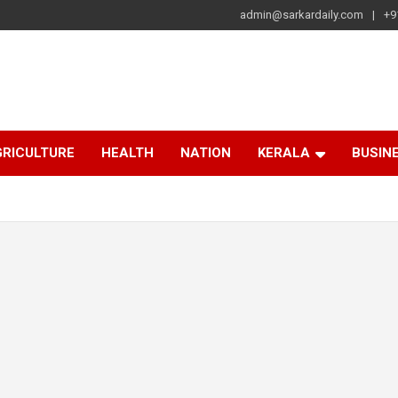
admin@sarkardaily.com
+9
a
e
RICULTURE
HEALTH
NATION
KERALA
BUSIN