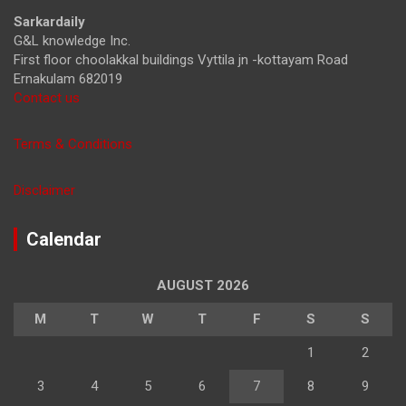
h
Sarkardaily
G&L knowledge Inc.
First floor choolakkal buildings Vyttila jn -kottayam Road
Ernakulam 682019
Contact us
Terms & Conditions
Disclaimer
Calendar
AUGUST 2026
M
T
W
T
F
S
S
1
2
3
4
5
6
7
8
9