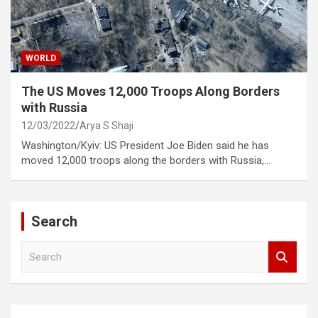
WORLD
The US Moves 12,000 Troops Along Borders
with Russia
12/03/2022
Arya S Shaji
Washington/Kyiv: US President Joe Biden said he has
moved 12,000 troops along the borders with Russia,…
Search
S
e
a
r
c