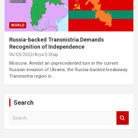
WORLD
Russia-backed Transnistria Demands
Recognition of Independence
06/03/2022
Arya S Shaji
Moscow: Amidst an unprecedented turn in the current
Russian invasion of Ukraine, the Russia-backed breakaway
Transnistria region in…
Search
S
e
a
r