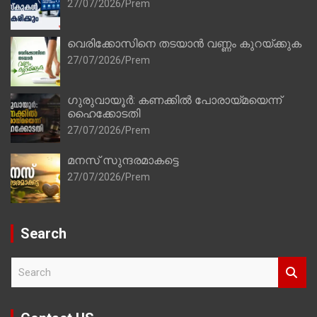
27/07/2026
Prem
വെരിക്കോസിനെ തടയാൻ വണ്ണം കുറയ്ക്കുക
27/07/2026
Prem
ഗുരുവായൂർ: കണക്കിൽ പോരായ്മയെന്ന്
ഹൈക്കോടതി
27/07/2026
Prem
മനസ് സുന്ദരമാകട്ടെ
27/07/2026
Prem
Search
S
e
a
r