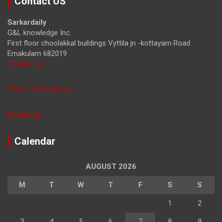
Contact US
c
h
Sarkardaily
G&L knowledge Inc.
First floor choolakkal buildings Vyttila jn -kottayam Road
Ernakulam 682019
Contact us
Terms & Conditions
Disclaimer
Calendar
AUGUST 2026
M
T
W
T
F
S
S
1
2
3
4
5
6
7
8
9