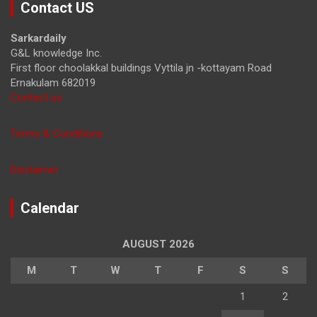
Contact US
c
h
Sarkardaily
G&L knowledge Inc.
First floor choolakkal buildings Vyttila jn -kottayam Road
Ernakulam 682019
Contact us
Terms & Conditions
Disclaimer
Calendar
AUGUST 2026
M
T
W
T
F
S
S
1
2