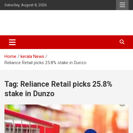
Skip
Saturday, August 8, 2026
to
content
Latest Malayalam News from Sarkardaily. Breaking News Kerala
Sarkardaily : Breaking News |
India. Politics News Events. Sports News. Movie News. Lifestyle
Latest Malayalam News | Latest
News.
Home
kerala News
English News
Reliance Retail picks 25.8% stake in Dunzo
Tag:
Reliance Retail picks 25.8%
stake in Dunzo