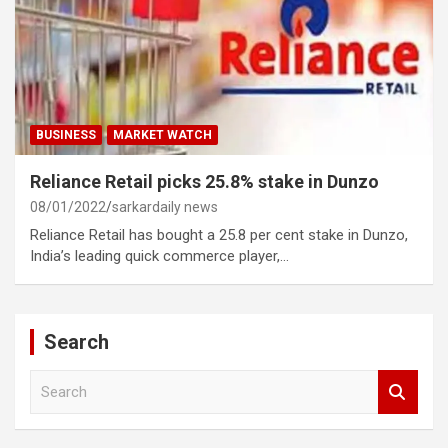
BUSINESS
MARKET WATCH
Reliance Retail picks 25.8% stake in Dunzo
08/01/2022
sarkardaily news
Reliance Retail has bought a 25.8 per cent stake in Dunzo,
India’s leading quick commerce player,…
Search
S
e
a
r