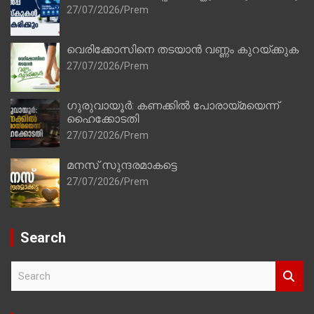
27/07/2026
Prem
വെരിക്കോസിനെ തടയാൻ വണ്ണം കുറയ്ക്കുക
27/07/2026
Prem
ഗുരുവായൂർ: കണക്കിൽ പോരായ്മയെന്ന്
ഹൈക്കോടതി
27/07/2026
Prem
മനസ് സുന്ദരമാകട്ടെ
27/07/2026
Prem
Search
S
e
a
r