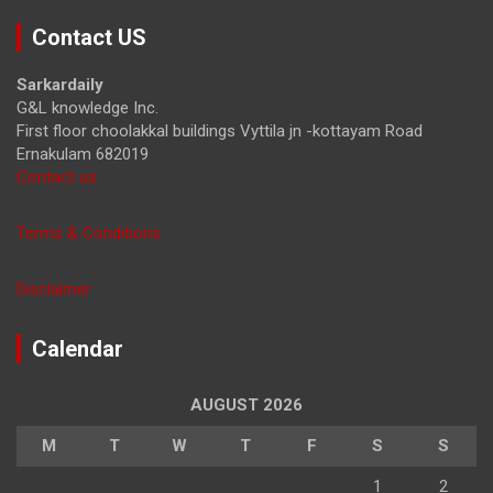
r
Contact US
c
h
Sarkardaily
G&L knowledge Inc.
First floor choolakkal buildings Vyttila jn -kottayam Road
Ernakulam 682019
Contact us
Terms & Conditions
Disclaimer
Calendar
AUGUST 2026
M
T
W
T
F
S
S
1
2