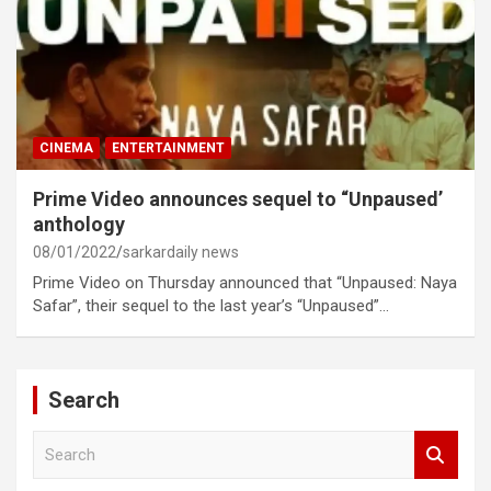
CINEMA
ENTERTAINMENT
Prime Video announces sequel to “Unpaused’
anthology
08/01/2022
sarkardaily news
Prime Video on Thursday announced that “Unpaused: Naya
Safar”, their sequel to the last year’s “Unpaused”…
Search
S
e
a