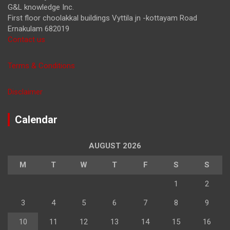
G&L knowledge Inc.
First floor choolakkal buildings Vyttila jn -kottayam Road
Ernakulam 682019
Contact us
Terms & Conditions
Disclaimer
Calendar
AUGUST 2026
M
T
W
T
F
S
S
1
2
3
4
5
6
7
8
9
10
11
12
13
14
15
16