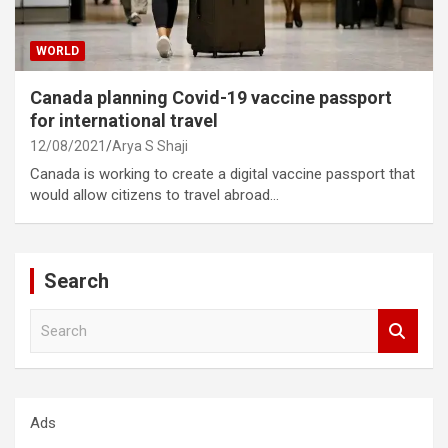
WORLD
Canada planning Covid-19 vaccine passport
for international travel
12/08/2021
Arya S Shaji
Canada is working to create a digital vaccine passport that
would allow citizens to travel abroad…
Search
S
e
a
r
c
Ads
h