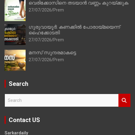
വെരിക്കോസിനെ തടയാൻ വണ്ണം കുറയ്ക്കുക
27/07/2026
Prem
ഗുരുവായൂർ: കണക്കിൽ പോരായ്മയെന്ന്
ഹൈക്കോടതി
27/07/2026
Prem
മനസ് സുന്ദരമാകട്ടെ
27/07/2026
Prem
Search
S
e
a
r
Contact US
c
h
Sarkardaily