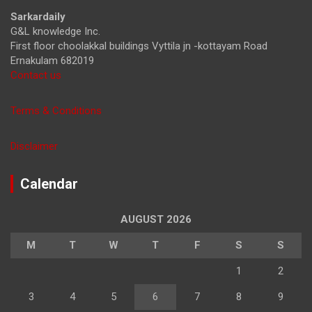
h
Sarkardaily
G&L knowledge Inc.
First floor choolakkal buildings Vyttila jn -kottayam Road
Ernakulam 682019
Contact us
Terms & Conditions
Disclaimer
Calendar
AUGUST 2026
M
T
W
T
F
S
S
1
2
3
4
5
6
7
8
9