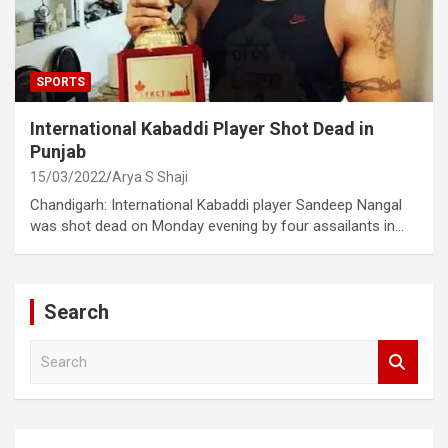
SPORTS
International Kabaddi Player Shot Dead in
Punjab
15/03/2022
Arya S Shaji
Chandigarh: International Kabaddi player Sandeep Nangal
was shot dead on Monday evening by four assailants in…
Search
S
e
a
r
c