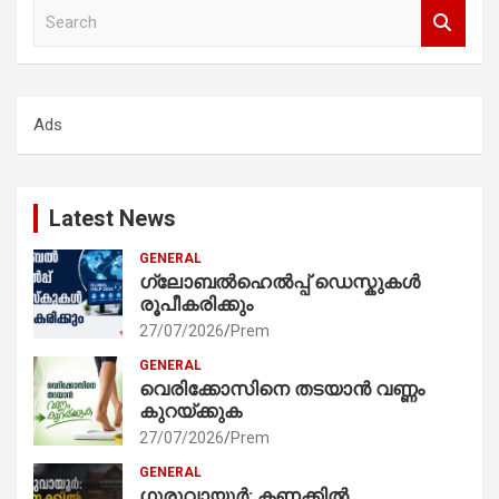
S
e
a
r
c
Ads
h
Latest News
GENERAL
ഗ്ലോബൽഹെൽപ്പ് ഡെസ്കുകൾ
രൂപീകരിക്കും
27/07/2026
Prem
GENERAL
വെരിക്കോസിനെ തടയാൻ വണ്ണം
കുറയ്ക്കുക
27/07/2026
Prem
GENERAL
ഗുരുവായൂർ: കണക്കിൽ