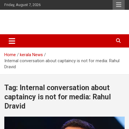
Skip
Friday, August 7, 2026
to
content
Latest Malayalam News from Sarkardaily. Breaking News Kerala
Sarkardaily : Breaking News |
India. Politics News Events. Sports News. Movie News. Lifestyle
Latest Malayalam News | Latest
News.
Home
kerala News
English News
Internal conversation about captaincy is not for media: Rahul
Dravid
Tag:
Internal conversation about
captaincy is not for media: Rahul
Dravid