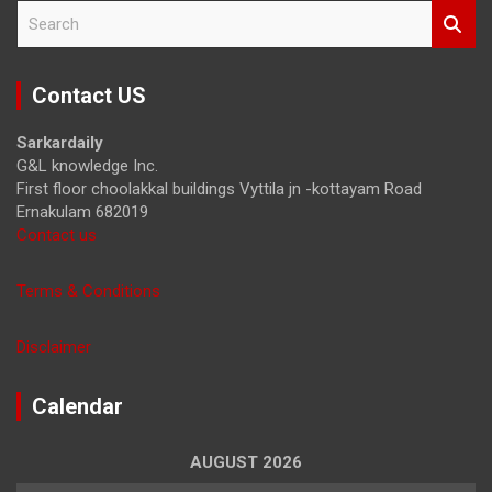
S
e
a
r
Contact US
c
h
Sarkardaily
G&L knowledge Inc.
First floor choolakkal buildings Vyttila jn -kottayam Road
Ernakulam 682019
Contact us
Terms & Conditions
Disclaimer
Calendar
AUGUST 2026