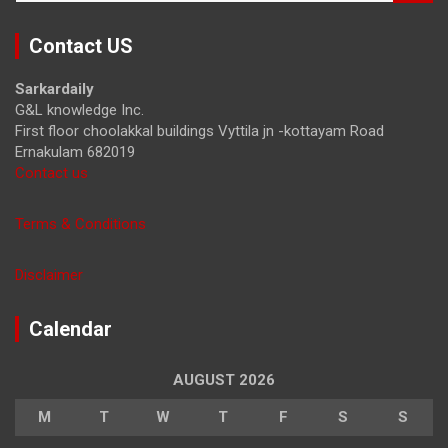
a
r
Contact US
c
h
Sarkardaily
G&L knowledge Inc.
First floor choolakkal buildings Vyttila jn -kottayam Road
Ernakulam 682019
Contact us
Terms & Conditions
Disclaimer
Calendar
AUGUST 2026
M
T
W
T
F
S
S