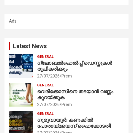
a
r
c
Ads
h
Latest News
GENERAL
ഗ്ലോബൽഹെൽപ്പ് ഡെസ്കുകൾ
രൂപീകരിക്കും
27/07/2026
Prem
GENERAL
വെരിക്കോസിനെ തടയാൻ വണ്ണം
കുറയ്ക്കുക
27/07/2026
Prem
GENERAL
ഗുരുവായൂർ: കണക്കിൽ
പോരായ്മയെന്ന് ഹൈക്കോടതി
27/07/2026
Prem