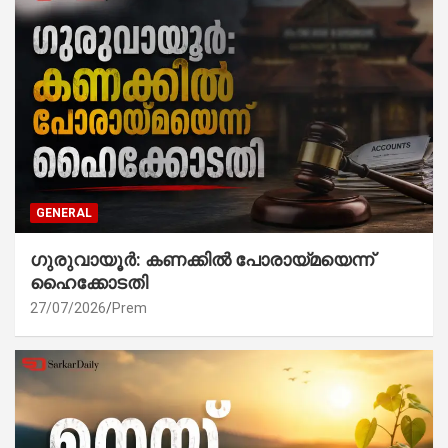
GENERAL
ഗുരുവായൂർ: കണക്കിൽ പോരായ്മയെന്ന്
ഹൈക്കോടതി
27/07/2026
Prem