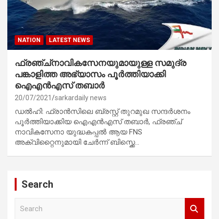
NATION
LATEST NEWS
ഫ്രഞ്ച്നാവികസേനയുമായുള്ള സമുദ്ര
പങ്കാളിത്ത അഭ്യാസം പൂർത്തിയാക്കി
ഐഎൻഎസ് തബാർ
20/07/2021
sarkardaily news
ഡൽഹി: ഫ്രാൻസിലെ ബ്രസ്റ്റ് തുറമുഖ സന്ദർശനം
പൂർത്തിയാക്കിയ ഐഎൻഎസ് തബാർ, ഫ്രഞ്ച്
നാവികസേനാ യുദ്ധകപ്പൽ ആയ FNS
അക്വിറ്റൈനുമായി ചേർന്ന് ബിസ്ക്കെ…
Search
S
e