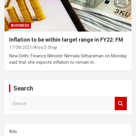
BUSINESS
Inflation to be within target range in FY22: FM
17/08/2021
Arya S Shaji
New Delhi: Finance Minister Nirmala Sitharaman on Monday
said that she expects inflation to remain in…
Search
S
e
a
r
c
Ads
h