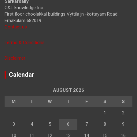
Sarkardaily
G&L knowledge Inc.
First floor choolakkal buildings Vyttila jn -kottayam Road
Ernakulam 682019
Contact us
Terms & Conditions
Disclaimer
Calendar
AUGUST 2026
M
T
W
T
F
S
S
1
2
3
4
5
6
7
8
9
10
11
12
13
14
15
16