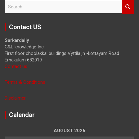
S
e
a
r
Contact US
c
h
Sarkardaily
G&L knowledge Inc.
First floor choolakkal buildings Vyttila jn -kottayam Road
Ernakulam 682019
Contact us
Terms & Conditions
Disclaimer
Calendar
AUGUST 2026