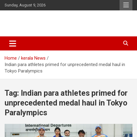
Skip
Sunday, August 9, 2026
to
content
Latest Malayalam News from Sarkardaily. Breaking News Kerala
Sarkardaily : Breaking News |
India. Politics News Events. Sports News. Movie News. Lifestyle
Latest Malayalam News | Latest
News.
Home
kerala News
English News
Indian para athletes primed for unprecedented medal haul in
Tokyo Paralympics
Tag:
Indian para athletes primed for
unprecedented medal haul in Tokyo
Paralympics