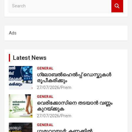
S
e
a
r
c
Ads
h
Latest News
GENERAL
ഗ്ലോബൽഹെൽപ്പ് ഡെസ്കുകൾ
രൂപീകരിക്കും
27/07/2026
Prem
GENERAL
വെരിക്കോസിനെ തടയാൻ വണ്ണം
കുറയ്ക്കുക
27/07/2026
Prem
GENERAL
ഗുരുവായൂർ: കണക്കിൽ