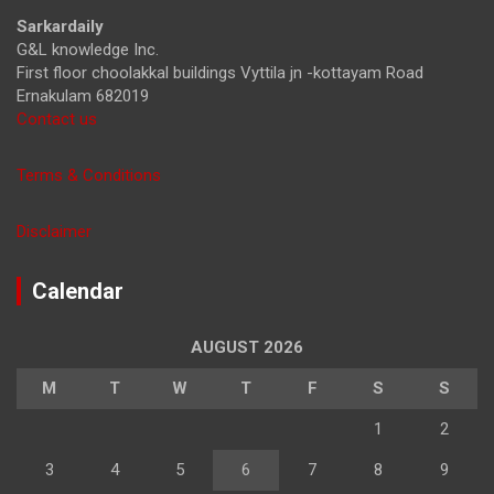
h
Sarkardaily
G&L knowledge Inc.
First floor choolakkal buildings Vyttila jn -kottayam Road
Ernakulam 682019
Contact us
Terms & Conditions
Disclaimer
Calendar
AUGUST 2026
M
T
W
T
F
S
S
1
2
3
4
5
6
7
8
9