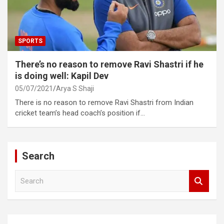
SPORTS
There’s no reason to remove Ravi Shastri if he
is doing well: Kapil Dev
05/07/2021
Arya S Shaji
There is no reason to remove Ravi Shastri from Indian
cricket team’s head coach’s position if…
Search
S
e
a
r
c