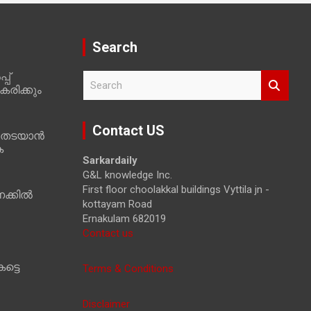
Search
പ്
S
രിക്കും
e
a
r
Contact US
 തടയാൻ
c
ക
h
Sarkardaily
G&L knowledge Inc.
First floor choolakkal buildings Vyttila jn -
ക്കിൽ
kottayam Road
Ernakulam 682019
Contact us
ട്ടെ
Terms & Conditions
Disclaimer