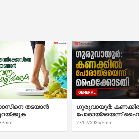
GENERAL
്കോസിനെ തടയാൻ
ഗുരുവായൂർ: കണക്കി
ുറയ്ക്കുക
പോരായ്മയെന്ന് ഹൈ
Prem
27/07/2026
Prem