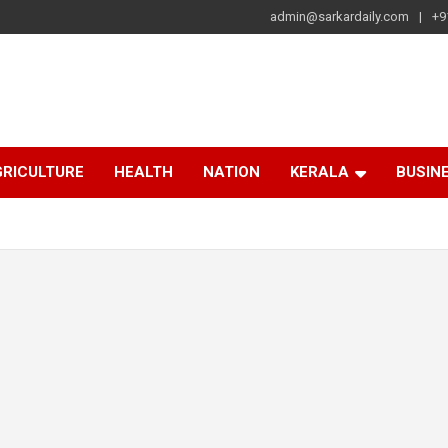
admin@sarkardaily.com
+9
a
e
RICULTURE
HEALTH
NATION
KERALA
BUSIN