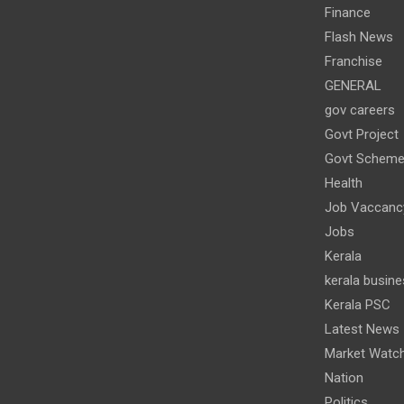
Finance
Flash News
Franchise
GENERAL
gov careers
Govt Project
Govt Schem
Health
Job Vaccanc
Jobs
Kerala
kerala busine
Kerala PSC
Latest News
Market Watc
Nation
Politics