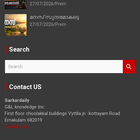
27/07/2026
Prem
മനസ് സുന്ദരമാകട്ടെ
27/07/2026
Prem
Search
S
e
a
r
Contact US
c
h
Sarkardaily
G&L knowledge Inc.
First floor choolakkal buildings Vyttila jn -kottayam Road
Ernakulam 682019
Contact us