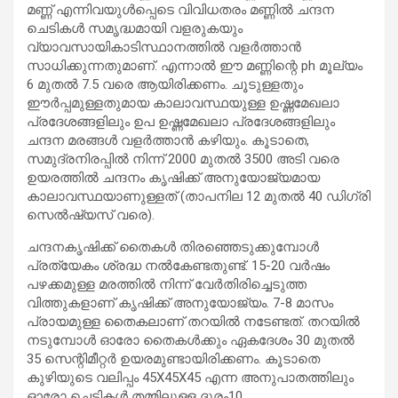
മണ്ണ് എന്നിവയുൾപ്പെടെ വിവിധതരം മണ്ണിൽ ചന്ദന
ചെടികൾ സമൃദ്ധമായി വളരുകയും
വ്യാവസായികാടിസ്ഥാനത്തിൽ വളർത്താൻ
സാധിക്കുന്നതുമാണ്. എന്നാൽ ഈ മണ്ണിന്റെ ph മൂല്യം
6 മുതൽ 7.5 വരെ ആയിരിക്കണം. ചൂടുള്ളതും
ഈർപ്പമുള്ളതുമായ കാലാവസ്ഥയുള്ള ഉഷ്ണമേഖലാ
പ്രദേശങ്ങളിലും ഉപ ഉഷ്ണമേഖലാ പ്രദേശങ്ങളിലും
ചന്ദന മരങ്ങൾ വളർത്താൻ കഴിയും. കൂടാതെ,
സമുദ്രനിരപ്പിൽ നിന്ന് 2000 മുതൽ 3500 അടി വരെ
ഉയരത്തിൽ ചന്ദനം കൃഷിക്ക് അനുയോജ്യമായ
കാലാവസ്ഥയാണുള്ളത് (താപനില 12 മുതൽ 40 ഡിഗ്രി
സെൽഷ്യസ് വരെ).
ചന്ദനകൃഷിക്ക് തൈകൾ തിരഞ്ഞെടുക്കുമ്പോൾ
പ്രത്യേകം ശ്രദ്ധ നൽകേണ്ടതുണ്ട്. 15-20 വർഷം
പഴക്കമുള്ള മരത്തിൽ നിന്ന് വേർതിരിച്ചെടുത്ത
വിത്തുകളാണ് കൃഷിക്ക് അനുയോജ്യം. 7-8 മാസം
പ്രായമുള്ള തൈകലാണ് തറയിൽ നടേണ്ടത്. തറയിൽ
നടുമ്പോൾ ഓരോ തൈകൾക്കും ഏകദേശം 30 മുതൽ
35 സെന്റിമീറ്റർ ഉയരമുണ്ടായിരിക്കണം. കൂടാതെ
കുഴിയുടെ വലിപ്പം 45X45X45 എന്ന അനുപാതത്തിലും
ഓരോ ചെടികൾ തമ്മിലുള്ള ദൂരം10