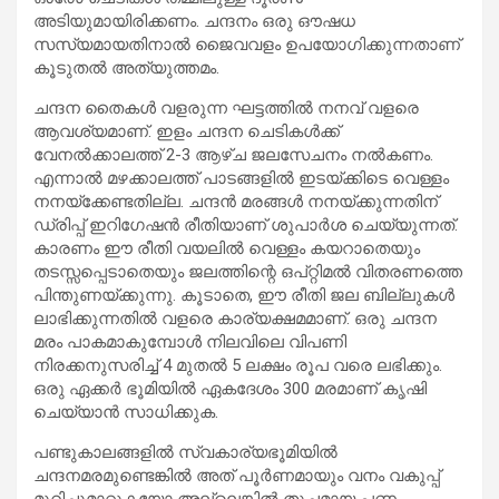
അടിയുമായിരിക്കണം. ചന്ദനം ഒരു ഔഷധ
സസ്യമായതിനാൽ ജൈവവളം ഉപയോഗിക്കുന്നതാണ്
കൂടുതൽ അത്യുത്തമം.
ചന്ദന തൈകൾ വളരുന്ന ഘട്ടത്തിൽ നനവ് വളരെ
ആവശ്യമാണ്. ഇളം ചന്ദന ചെടികൾക്ക്
വേനൽക്കാലത്ത് 2-3 ആഴ്ച ജലസേചനം നൽകണം.
എന്നാൽ മഴക്കാലത്ത് പാടങ്ങളിൽ ഇടയ്ക്കിടെ വെള്ളം
നനയ്ക്കേണ്ടതില്ല. ചന്ദൻ മരങ്ങൾ നനയ്ക്കുന്നതിന്
ഡ്രിപ്പ് ഇറിഗേഷൻ രീതിയാണ് ശുപാർശ ചെയ്യുന്നത്.
കാരണം ഈ രീതി വയലിൽ വെള്ളം കയറാതെയും
തടസ്സപ്പെടാതെയും ജലത്തിന്റെ ഒപ്റ്റിമൽ വിതരണത്തെ
പിന്തുണയ്ക്കുന്നു. കൂടാതെ, ഈ രീതി ജല ബില്ലുകൾ
ലാഭിക്കുന്നതിൽ വളരെ കാര്യക്ഷമമാണ്. ഒരു ചന്ദന
മരം പാകമാകുമ്പോൾ നിലവിലെ വിപണി
നിരക്കനുസരിച്ച് 4 മുതൽ 5 ലക്ഷം രൂപ വരെ ലഭിക്കും.
ഒരു ഏക്കർ ഭൂമിയിൽ ഏകദേശം 300 മരമാണ് കൃഷി
ചെയ്യാൻ സാധിക്കുക.
പണ്ടുകാലങ്ങളിൽ സ്വകാര്യഭൂമിയിൽ
ചന്ദനമരമുണ്ടെങ്കിൽ അത് പൂർണമായും വനം വകുപ്പ്
മുറിച്ചുമാറ്റുകയോ അല്ലെങ്കിൽ തുച്ഛമായ പണം