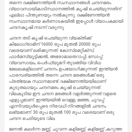
തന്നെ ദക്ഷിണേന്ത്യൻ സംസ്ഥാനങ്ങൾ ചന്ദനമരം
വ്യാവസായികാടിസ്ഥാനത്തിൽ കൃഷി ചെയ്യുന്നതിന്
എല്ലാ പിന്തുണയും നൽകുന്നു. ദക്ഷിണേന്ത്യൻ
സംസ്ഥാനമായ കർണാടകയിൽ ഇപ്പോൾ വ്യാപകമായി
ചന്ദനകൃഷി നടന്ന് വരുന്നു.
ചന്ദന തടി കൃഷി ചെയ്യുന്ന വ്യക്തിക്ക്
കിലോഗ്രാമിന് 16000 രൂപ മുതൽ 20000 രൂപ
വരെയാണ് ലഭിക്കുന്നത്. കോസ്‌മെറ്റിക്‌സ്,
ഫാർമസ്യൂട്ടിക്കൽ, അരോമാതെറാപ്പി, സോപ്പ്
വ്യവസായം, പെർഫ്യൂമറി തുടങ്ങിയ വിവിധ
മേഖലകളിലാണ് ചന്ദനം ഉപയോഗിക്കുന്നത്. ഇന്ത്യൻ
പാരമ്പര്യത്തിൽ തന്നെ ചന്ദന മരങ്ങൾക്ക് ഒരു
പ്രത്യേക സ്ഥാനമാണ്ട്. ദക്ഷിണേന്ത്യയിലാണ്
കൂടുതലായും ചന്ദനമരം കൃഷി ചെയ്യുന്നത്.
വിലകൂടിയ ഈ ചന്ദന മരങ്ങൾ വളർത്തുന്നത് വളരെ
എളുപ്പമാണ്. ഇന്ത്യയിൽ വെള്ള, മഞ്ഞ, ചുവപ്പ്
എന്നിവയുൾപ്പെടെ നിരവധി നിറങ്ങളിൽ ചന്ദനം
ലഭ്യമാണ്. 30 രൂപ മുതൽ 100 രൂപ വരെയാണ് ഒരു
ചന്ദന ചെടിയുടെ വില.
മണൽ കലർന്ന മണ്ണ്, ചുവന്ന കളിമണ്ണ്, കളിമണ്ണ് ,കറുത്ത