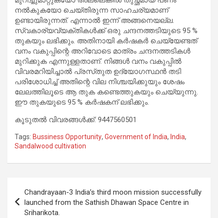
നൽകുകയോ ചെയ്‌തിരുന്ന സാഹചര്യമാണ്
ഉണ്ടായിരുന്നത്. എന്നാൽ ഇന്ന് അങ്ങനെയല്ല.
സ്വകാര്യവ്യക്തികൾക്ക് ഒരു ചന്ദനത്തടിയുടെ 95 %
തുകയും ലഭിക്കും. അതിനായി കർഷകർ ചെയ്യേണ്ടത്
വനം വകുപ്പിന്റെ അറിവോടെ മാത്രം ചന്ദനത്തടികൾ
മുറിക്കുക എന്നുള്ളതാണ്. നിങ്ങൾ വനം വകുപ്പിൽ
വിവരമറിയിച്ചാൽ പ്രസ്‌തുത ഉദ്യോഗസ്ഥൻ തടി
പരിശോധിച്ച് അതിന്റെ വില നിശ്ചയിക്കുയും ശേഷം
ലേലത്തിലൂടെ ആ തുക കണ്ടെത്തുകയും ചെയ്യുന്നു.
ഈ തുകയുടെ 95 % കർഷകന് ലഭിക്കും.
കൂടുതൽ വിവരങ്ങൾക്ക്: 9447560501
Tags:
Bussiness Opportunity
,
Government of India
,
India
,
Sandalwood cultivation
Post
Chandrayaan-3 India’s third moon mission successfully
navigation
launched from the Sathish Dhawan Space Centre in
Sriharikota.