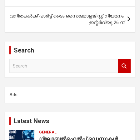
വനിതകൾക്ക് പാർട്ട് ടൈം സൈക്കോളജിസ്റ്റ് നിയമനം:
ഇന്റർവ്യൂ 26 ന്
Search
S
e
a
r
c
Ads
h
Latest News
GENERAL
ഗ്ലോബൽഹെൽപ്പ് ഡെസ്കുകൾ