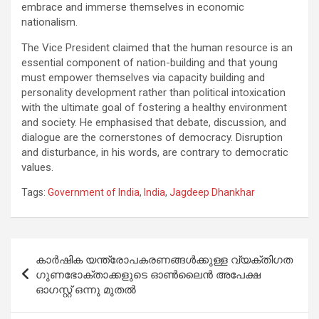
embrace and immerse themselves in economic
nationalism.
The Vice President claimed that the human resource is an
essential component of nation-building and that young
must empower themselves via capacity building and
personality development rather than political intoxication
with the ultimate goal of fostering a healthy environment
and society. He emphasised that debate, discussion, and
dialogue are the cornerstones of democracy. Disruption
and disturbance, in his words, are contrary to democratic
values.
Tags:
Government of India
,
India
,
Jagdeep Dhankhar
Post
കാർഷിക യന്ത്രോപകരണങ്ങൾക്കുള്ള വ്യക്തിഗത
navigation
ഗുണഭോക്താക്കളുടെ ഓൺലൈൻ അപേക്ഷ
ഓഗസ്റ്റ് ഒന്നു മുതൽ