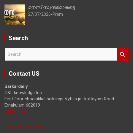
മനസ് സുന്ദരമാകട്ടെ
27/07/2026
Prem
Search
S
e
a
r
Contact US
c
h
Sarkardaily
G&L knowledge Inc.
First floor choolakkal buildings Vyttila jn -kottayam Road
Ernakulam 682019
Contact us
Terms & Conditions