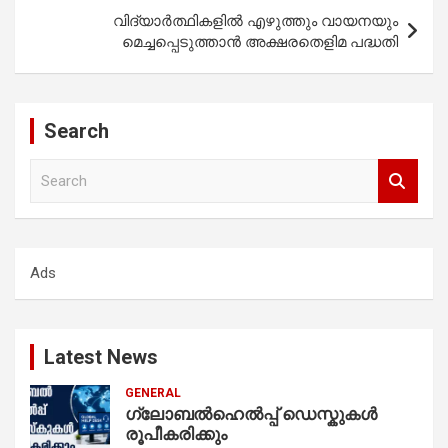
വിദ്യാർത്ഥികളിൽ എഴുത്തും വായനയും
മെച്ചപ്പെടുത്താന്‍ അക്ഷരതെളിമ പദ്ധതി
Search
S
e
a
r
c
Ads
h
Latest News
GENERAL
ഗ്ലോബൽഹെൽപ്പ് ഡെസ്കുകൾ
രൂപീകരിക്കും