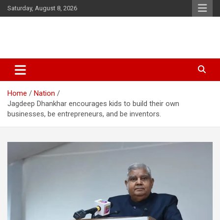
Skip
Saturday, August 8, 2026
to
content
Latest Malayalam News from Sarkardaily. Breaking News Kerala
Sarkardaily : Breaking News |
India. Politics News Events. Sports News. Movie News. Lifestyle
Latest Malayalam News | Latest
News.
Home
Nation
English News
Jagdeep Dhankhar encourages kids to build their own
businesses, be entrepreneurs, and be inventors.