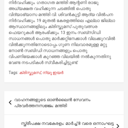
നിർവഹിക്കും. ഗതാഗത മന്ത്രി ആന്റണി രാജു
അധ്യക്ഷത വഹിക്കുന്ന ചടങ്ങിൽ പൊതു
വിദ്യാഭ്യാസ മന്ത്രി വി. ശിവൻകുട്ടി ആദ്യ വിൽപന
നിർവഹിക്കും. 19 മുതൽ കേരളത്തിലെ എല്ലാ ജില്ലാ
ആസ്ഥാനങ്ങളിലും ക്രിസ്തുമസ് പുതുവത്സര
ഫെയറുകൾ ആരംഭിക്കും. 13 ഇനം സബ്‌സിഡി
സാധനങ്ങൾ പൊതു മാർക്കറ്റിനേക്കാൾ വിലക്കുറവിൽ
വിൽക്കുന്നതിനോടൊപ്പം ഗുണ നിലവാരമുള്ള മറ്റു
നോൺ സബിഡി സാധനങ്ങളും പൊതു
വിപണിയേക്കാൾ കുറഞ്ഞ വിലയിൽ നൽകുന്നതിനു
വേണ്ട നടപടികൾ സ്വീകരിച്ചിട്ടുണ്ട്.
Tags:
ക്രിസ്തുമസ്
,
ന്യൂ ഇയർ
Post
വാഹനങ്ങളുടെ ഓൺലൈൻ സേവനം
navigation
പ്രവർത്തനസജ്ജം: മന്ത്രി
സ്ത്രീപക്ഷ നവകേരളം: മാർച്ച് 8 വരെ ഒന്നാംഘട്ട