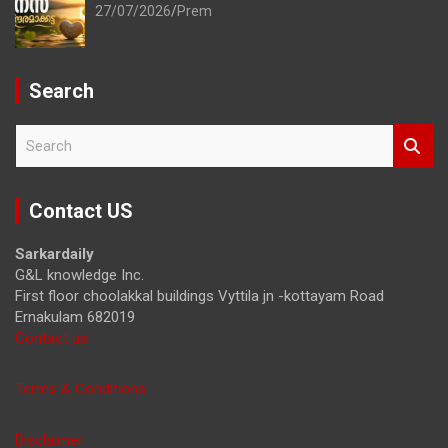
27/07/2026
Prem
Search
S
e
a
r
Contact US
c
h
Sarkardaily
G&L knowledge Inc.
First floor choolakkal buildings Vyttila jn -kottayam Road
Ernakulam 682019
Contact us
Terms & Conditions
Disclaimer