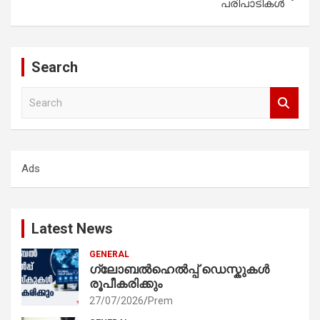
പരിപാടികൾ
Search
S
e
a
r
c
Ads
h
Latest News
GENERAL
ഗ്ലോബൽഹെൽപ്പ് ഡെസ്കുകൾ
രൂപീകരിക്കും
27/07/2026
Prem