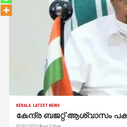
KERALA
LATEST NEWS
കേന്ദ്ര ബജറ്റ് ആശ്വാസം പകരു
02/02/2022
Arya S Shaji