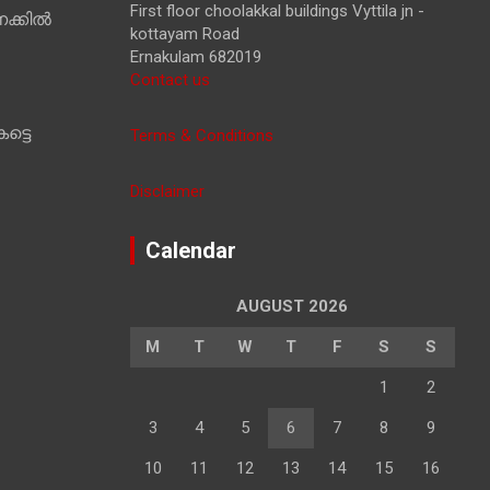
First floor choolakkal buildings Vyttila jn -
ക്കിൽ
kottayam Road
Ernakulam 682019
Contact us
ട്ടെ
Terms & Conditions
Disclaimer
Calendar
AUGUST 2026
M
T
W
T
F
S
S
1
2
3
4
5
6
7
8
9
10
11
12
13
14
15
16