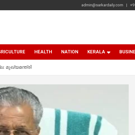
admin@sarkardaily.com
+9
a
e
RICULTURE
HEALTH
NATION
KERALA
BUSIN
: മുഖ്യമന്ത്രി