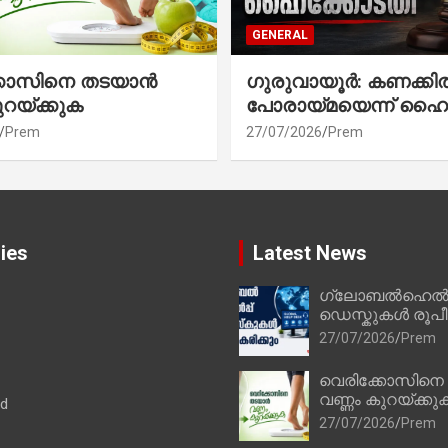
GENERAL
്കോസിനെ തടയാൻ
ഗുരുവായൂർ: കണക്കി
ുറയ്ക്കുക
പോരായ്മയെന്ന് ഹൈ
Prem
27/07/2026
Prem
ies
Latest News
ഗ്ലോബൽഹെൽപ്
ഡെസ്കുകൾ രൂപീക
27/07/2026
Prem
വെരിക്കോസിനെ
വണ്ണം കുറയ്ക്കു
ad
27/07/2026
Prem