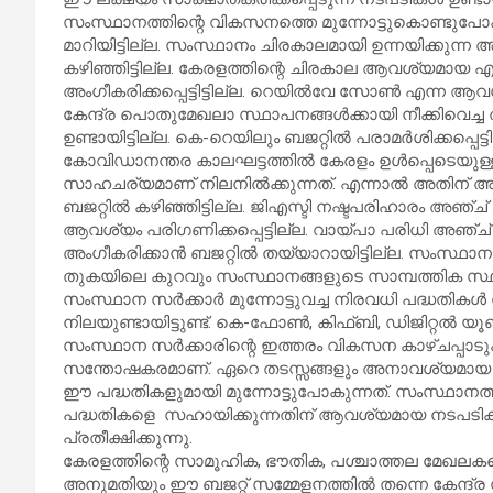
സംസ്ഥാനത്തിന്റെ വികസനത്തെ മുന്നോട്ടുകൊണ്ടുപോക
മാറിയിട്ടില്ല. സംസ്ഥാനം ചിരകാലമായി ഉന്നയിക്കുന്
കഴിഞ്ഞിട്ടില്ല. കേരളത്തിന്റെ ചിരകാല ആവശ്യമായ
അംഗീകരിക്കപ്പെട്ടിട്ടില്ല. റെയിൽവേ സോൺ എന്ന ആവശ
കേന്ദ്ര പൊതുമേഖലാ സ്ഥാപനങ്ങൾക്കായി നീക്കിവെച
ഉണ്ടായിട്ടില്ല. കെ-റെയിലും ബജറ്റിൽ പരാമർശിക്കപ്പെട്ടിട്
കോവിഡാനന്തര കാലഘട്ടത്തിൽ കേരളം ഉൾപ്പെടെയുള
സാഹചര്യമാണ് നിലനിൽക്കുന്നത്. എന്നാൽ അതിന് അ
ബജറ്റിൽ കഴിഞ്ഞിട്ടില്ല. ജിഎസ്ടി നഷ്ടപരിഹാരം അഞ്
ആവശ്യം പരിഗണിക്കപ്പെട്ടില്ല. വായ്പാ പരിധി അഞ്ച
അംഗീകരിക്കാൻ ബജറ്റിൽ തയ്യാറായിട്ടില്ല. സംസ്ഥാനങ്
തുകയിലെ കുറവും സംസ്ഥാനങ്ങളുടെ സാമ്പത്തിക സ്ഥിതി
സംസ്ഥാന സർക്കാർ മുന്നോട്ടുവച്ച നിരവധി പദ്ധതികൾ കേ
നിലയുണ്ടായിട്ടുണ്ട്. കെ-ഫോൺ, കിഫ്ബി, ഡിജിറ്റൽ യൂണ
സംസ്ഥാന സർക്കാരിന്റെ ഇത്തരം വികസന കാഴ്ചപ്പാടുക
സന്തോഷകരമാണ്. ഏറെ തടസ്സങ്ങളും അനാവശ്യമായ എത
ഈ പദ്ധതികളുമായി മുന്നോട്ടുപോകുന്നത്. സംസ്ഥാനത്തിന്
പദ്ധതികളെ സഹായിക്കുന്നതിന് ആവശ്യമായ നടപടികൾ കേ
പ്രതീക്ഷിക്കുന്നു.
കേരളത്തിന്റെ സാമൂഹിക, ഭൗതിക, പശ്ചാത്തല മേഖലകളെ
അനുമതിയും ഈ ബജറ്റ് സമ്മേളനത്തിൽ തന്നെ കേന്ദ്ര സ