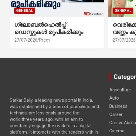
GENERAL
GENERAL
ഗ്ലോബൽഹെൽപ്പ്
വെരിക
ഡെസ്കുകൾ രൂപീകരിക്കും
വണ്ണം ക
27/07/2026
Prem
27/07/2026
Categor
Agriculture
Auto
Sarkar Daily, a leading news portal in India,
Business
was established by a team of journalists and
technical professionals around the
Career
world,three years ago, with an aim to
Career Abro
constantly engage the readers in a digital
Cinema
platform. It interacts with the readers with in