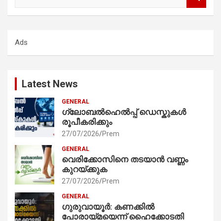
e
a
r
c
Ads
h
Latest News
GENERAL
ഗ്ലോബൽഹെൽപ്പ് ഡെസ്കുകൾ
രൂപീകരിക്കും
27/07/2026
Prem
GENERAL
വെരിക്കോസിനെ തടയാൻ വണ്ണം
കുറയ്ക്കുക
27/07/2026
Prem
GENERAL
ഗുരുവായൂർ: കണക്കിൽ
പോരായ്മയെന്ന് ഹൈക്കോടതി