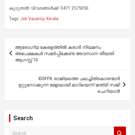
കൂടുതൽ വിവരങ്ങൾക്ക്: 0471 2575050.
Tags:
Job Vacancy
,
Kerala
Post
ആരോഗ്യ കേരളത്തില്‍ കരാർ നിയമനം:
navigation
അപേക്ഷകൾ സമർപ്പിക്കേണ്ട അവസാന തീയതി
ആഗസ്റ്റ് 10
IDSFFK രാജ്യത്തെ ചലച്ചിത്രകാരന്മാർ
ഉറ്റുനോക്കുന്ന മേളയായി മാറിയെന്ന് മന്ത്രി സജി
ചെറിയാൻ
Search
S