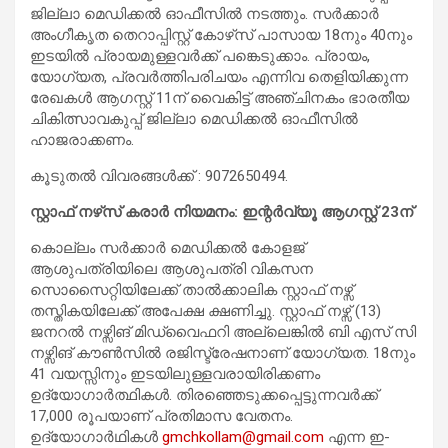
ജില്ലാ മെഡിക്കല്‍ ഓഫീസില്‍ നടത്തും. സര്‍ക്കാര്‍
അംഗീകൃത തെറാപ്പിസ്റ്റ് കോഴ്‌സ് പാസായ 18നും 40നും
ഇടയില്‍ പ്രായമുള്ളവര്‍ക്ക് പങ്കെടുക്കാം. പ്രായം,
യോഗ്യത, പ്രവര്‍ത്തിപരിചയം എന്നിവ തെളിയിക്കുന്ന
രേഖകള്‍ ആഗസ്റ്റ് 11ന് വൈകിട്ട് അഞ്ചിനകം ഭാരതീയ
ചികിത്സാവകുപ്പ് ജില്ലാ മെഡിക്കല്‍ ഓഫീസില്‍
ഹാജരാക്കണം.
കൂടുതൽ വിവരങ്ങൾക്ക് : 9072650494.
സ്റ്റാഫ് നഴ്‌സ്‌ കരാർ നിയമനം: ഇന്റർവ്യൂ ആഗസ്റ്റ് 23ന്
കൊല്ലം സർക്കാർ മെഡിക്കൽ കോളജ്
ആശുപത്രിയിലെ ആശുപത്രി വികസന
സൊസൈറ്റിയിലേക്ക് താൽക്കാലിക സ്റ്റാഫ് നഴ്സ്
തസ്തികയിലേക്ക് അപേക്ഷ ക്ഷണിച്ചു. സ്റ്റാഫ് നഴ്സ് (13)
ജനറൽ നഴ്സിങ് മിഡ്‌വൈഫറി അല്ലെങ്കിൽ ബി എസ് സി
നഴ്സിങ് കൗൺസിൽ രജിസ്ട്രേഷനാണ് യോഗ്യത. 18നും
41 വയസ്സിനും ഇടയിലുള്ളവരായിരിക്കണം
ഉദ്യോഗാർത്ഥികൾ. തിരഞ്ഞെടുക്കപ്പെട്ടുന്നവർക്ക്
17,000 രൂപയാണ് പ്രതിമാസ വേതനം.
ഉദ്യോഗാർഥികൾ
gmchkollam@gmail.com
എന്ന ഇ-