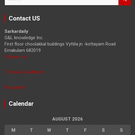
e
a
r
Contact US
c
h
Sarkardaily
G&L knowledge Inc.
First floor choolakkal buildings Vyttila jn -kottayam Road
Ernakulam 682019
Contact us
Terms & Conditions
Disclaimer
Calendar
AUGUST 2026
M
T
W
T
F
S
S