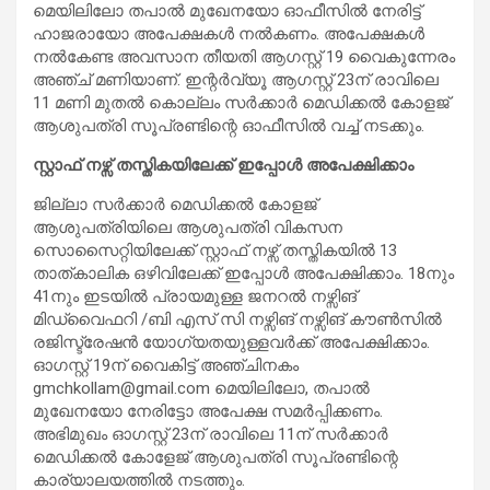
മെയിലിലോ തപാൽ മുഖേനയോ ഓഫീസിൽ നേരിട്ട്
ഹാജരായോ അപേക്ഷകൾ നൽകണം. അപേക്ഷകൾ
നൽകേണ്ട അവസാന തീയതി ആഗസ്റ്റ് 19 വൈകുന്നേരം
അഞ്ച് മണിയാണ്. ഇന്റർവ്യൂ ആഗസ്റ്റ് 23ന് രാവിലെ
11 മണി മുതൽ കൊല്ലം സർക്കാർ മെഡിക്കൽ കോളജ്
ആശുപത്രി സൂപ്രണ്ടിന്റെ ഓഫീസിൽ വച്ച് നടക്കും.
സ്റ്റാഫ് നഴ്സ് തസ്തികയിലേക്ക് ഇപ്പോൾ അപേക്ഷിക്കാം
ജില്ലാ സര്‍ക്കാര്‍ മെഡിക്കല്‍ കോളജ്
ആശുപത്രിയിലെ ആശുപത്രി വികസന
സൊസൈറ്റിയിലേക്ക് സ്റ്റാഫ് നഴ്സ് തസ്തികയില്‍ 13
താത്കാലിക ഒഴിവിലേക്ക് ഇപ്പോൾ അപേക്ഷിക്കാം. 18നും
41നും ഇടയില്‍ പ്രായമുള്ള ജനറല്‍ നഴ്സിങ്
മിഡ്വൈഫറി /ബി എസ് സി നഴ്സിങ് നഴ്സിങ് കൗണ്‍സില്‍
രജിസ്ട്രേഷന്‍ യോഗ്യതയുള്ളവര്‍ക്ക് അപേക്ഷിക്കാം.
ഓഗസ്റ്റ് 19ന് വൈകിട്ട് അഞ്ചിനകം
gmchkollam@gmail.com മെയിലിലോ, തപാല്‍
മുഖേനയോ നേരിട്ടോ അപേക്ഷ സമര്‍പ്പിക്കണം.
അഭിമുഖം ഓഗസ്റ്റ് 23ന് രാവിലെ 11ന് സര്‍ക്കാര്‍
മെഡിക്കല്‍ കോളേജ് ആശുപത്രി സൂപ്രണ്ടിന്റെ
കാര്യാലയത്തില്‍ നടത്തും.