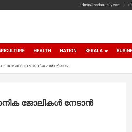
admin@sarkardaily.com
+9
a
e
RICULTURE
HEALTH
NATION
KERALA
BUSIN
ള്‍ നേടാന്‍ സൗജന്യ പരിശീലനം
ൈനിക ജോലികള്‍ നേടാന്‍