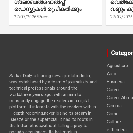
ഗ്ലോബൽഹെൽപ്പ്
വെരിക
ഡെസ്കുകൾ രൂപീകരിക്കും
വണ്ണം ക
27/07/2026
Prem
27/07/2026
Categor
Agriculture
Auto
Sarkar Daily, a leading news portal in India,
Business
was established by a team of journalists and
technical professionals around the
Career
world,three years ago, with an aim to
Career Abro
constantly engage the readers in a digital
Cinema
platform. It interacts with the readers with in
– depth reporting,never losing its steam in
Crime
sleaze or the superficial. It has its roots in
Culture
the Indian ethos,without falling a prey to
e-Tenders
pseudo secularism. Its hall mark is