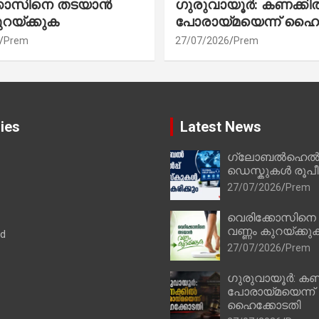
്കോസിനെ തടയാൻ
ഗുരുവായൂർ: കണക്കി
ുറയ്ക്കുക
പോരായ്മയെന്ന് ഹൈ
Prem
27/07/2026
Prem
ies
Latest News
ഗ്ലോബൽഹെൽപ്
ഡെസ്കുകൾ രൂപീക
27/07/2026
Prem
വെരിക്കോസിനെ
വണ്ണം കുറയ്ക്കു
ad
27/07/2026
Prem
ഗുരുവായൂർ: കണ
പോരായ്മയെന്ന്
ഹൈക്കോടതി