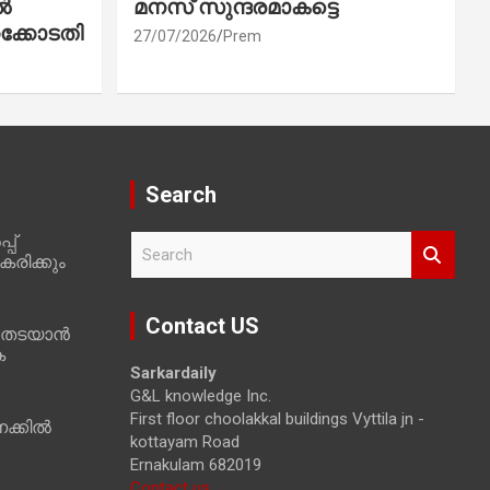
ൽ
മനസ് സുന്ദരമാകട്ടെ
ക്കോടതി
27/07/2026
Prem
Search
പ്
S
രിക്കും
e
a
r
Contact US
 തടയാൻ
c
ക
h
Sarkardaily
G&L knowledge Inc.
First floor choolakkal buildings Vyttila jn -
ക്കിൽ
kottayam Road
Ernakulam 682019
Contact us