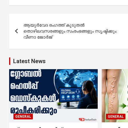
Post
ആയുർവേദ രംഗത്ത് കൂടുതൽ
navigation
തൊഴിലവസരങ്ങളും സംരംഭങ്ങളും സൃഷ്ടിക്കും:
വീണാ ജോർജ്
Latest News
GENERAL
GENERAL