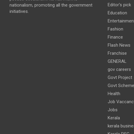
Editor's pick
nationalism, promoting all the government
initiatives.
Education
Entertainmen
Fashion
Finance
Flash News
Franchise
GENERAL
gov careers
Govt Project
Govt Schem
Health
Job Vaccanc
Jobs
Kerala
kerala busine
Kerala PSC