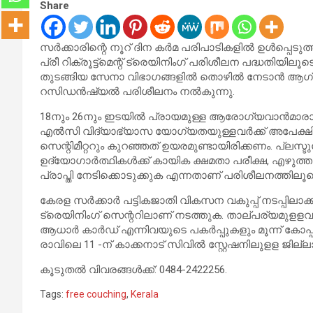
Share
സര്‍ക്കാരിന്റെ നൂറ് ദിന കര്‍മ പരിപാടികളില്‍ ഉള്‍പ്പെടുത്
പ്രീ റിക്രൂട്ട്‌മെന്റ് ട്രെയിനിംഗ് പരിശീലന പദ്ധ
തുടങ്ങിയ സേനാ വിഭാഗങ്ങളില്‍ തൊഴില്‍ നേടാന്‍ ആഗ്രഹ
റസിഡന്‍ഷ്യല്‍ പരിശീലനം നല്‍കുന്നു.
18നും 26നും ഇടയില്‍ പ്രായമുള്ള ആരോഗ്യവാന്‍മാര
എല്‍സി വിദ്യാഭ്യാസ യോഗ്യതയുള്ളവർക്ക് അപേക്ഷിക്കാം. 
സെന്റിമീറ്ററും കുറഞ്ഞത് ഉയരമുണ്ടായിരിക്കണം. പ്ലസ്
ഉദ്യോഗാര്‍ത്ഥികള്‍ക്ക് കായിക ക്ഷമതാ പരീക്ഷ, എഴുത്ത
പ്രാപ്തി നേടിക്കൊടുക്കുക എന്നതാണ് പരിശീലനത്തിലൂടെ
കേരള സര്‍ക്കാര്‍ പട്ടികജാതി വികസന വകുപ്പ് നടപ്പിലാക്കു
ട്രെയിനിംഗ് സെന്ററിലാണ് നടത്തുക. താല്പര്യമുളളവര്‍ യോഗ്യ
ആധാര്‍ കാര്‍ഡ് എന്നിവയുടെ പകര്‍പ്പുകളും മൂന്ന് കോപ
രാവിലെ 11 -ന് കാക്കനാട് സിവില്‍ സ്റ്റേഷനിലുളള ജി
കൂടുതൽ വിവരങ്ങള്‍ക്ക്: 0484-2422256.
Tags:
free couching
,
Kerala