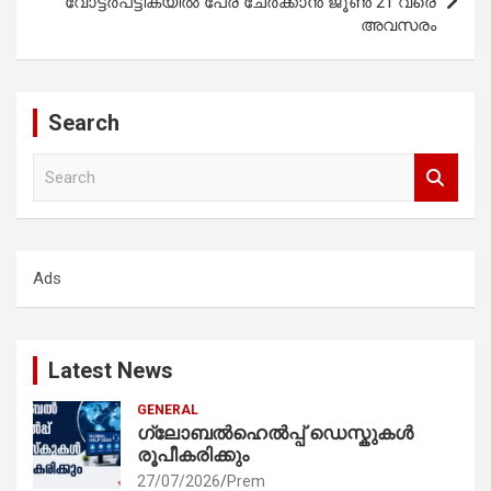
വോട്ടർപട്ടികയിൽ പേര് ചേർക്കാൻ ജൂൺ 21 വരെ
അവസരം
Search
S
e
a
r
c
Ads
h
Latest News
GENERAL
ഗ്ലോബൽഹെൽപ്പ് ഡെസ്കുകൾ
രൂപീകരിക്കും
27/07/2026
Prem