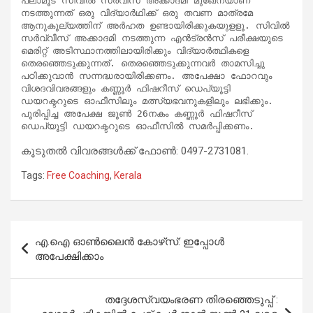
പ്ലാമൂട് സിവില്‍ സര്‍വീസ് അക്കാദമി മുഖേനയാണ് 
നടത്തുന്നത് ഒരു വിദ്യാര്‍ഥിക്ക് ഒരു തവണ മാത്രമേ 
ആനുകൂല്യത്തിന് അര്‍ഹത ഉണ്ടായിരിക്കുകയുളളൂ. സിവില്‍  
സര്‍വ്വീസ് അക്കാദമി നടത്തുന്ന എന്‍ട്രന്‍സ് പരീക്ഷയുടെ 
മെരിറ്റ് അടിസ്ഥാനത്തിലായിരിക്കും വിദ്യാര്‍ത്ഥികളെ 
തെരഞ്ഞെടുക്കുന്നത്. തെരഞ്ഞെടുക്കുന്നവര്‍ താമസിച്ചു 
പഠിക്കുവാന്‍ സന്നദ്ധരായിരിക്കണം. അപേക്ഷാ ഫോറവും 
വിശദവിവരങ്ങളും കണ്ണൂര്‍ ഫിഷറീസ് ഡെപ്യൂട്ടി 
ഡയറക്ടറുടെ ഓഫീസിലും മത്സ്യഭവനുകളിലും ലഭിക്കും. 
പൂരിപ്പിച്ച അപേക്ഷ ജൂണ്‍ 26നകം കണ്ണൂര്‍ ഫിഷറീസ് 
ഡെപ്യൂട്ടി ഡയറക്ടറുടെ ഓഫീസില്‍ സമര്‍പ്പിക്കണം.
കൂടുതൽ വിവരങ്ങൾക്ക് ഫോണ്‍: 0497-2731081.
Tags:
Free Coaching
,
Kerala
Post
എ.ഐ ഓണ്‍ലൈന്‍ കോഴ്‌സ്: ഇപ്പോൾ
navigation
അപേക്ഷിക്കാം
തദ്ദേശസ്വയംഭരണ തിരഞ്ഞെടുപ്പ് :