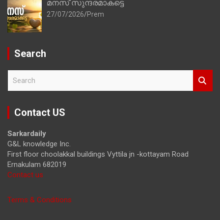
മനസ് സുന്ദരമാകട്ടെ
27/07/2026
Prem
Search
S
e
a
r
Contact US
c
h
Sarkardaily
G&L knowledge Inc.
First floor choolakkal buildings Vyttila jn -kottayam Road
Ernakulam 682019
Contact us
Terms & Conditions