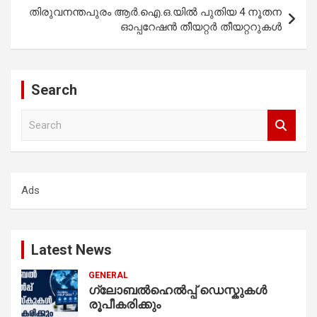
തിരുവനന്തപുരം ആർ.ഐ.ഒ.യിൽ പുതിയ 4 നൂതന
ഓപ്പറേഷൻ തീയറ്റർ തീയറ്ററുകൾ
Search
S
e
a
r
c
Ads
h
Latest News
GENERAL
ഗ്ലോബൽഹെൽപ്പ് ഡെസ്കുകൾ
രൂപീകരിക്കും