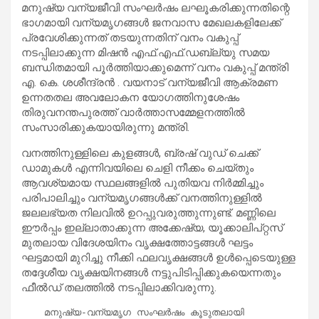
മനുഷ്യ വന്യജീവി സംഘർഷം ലഘൂകരിക്കുന്നതിന്റെ
ഭാഗമായി വന്യമൃഗങ്ങൾ ജനവാസ മേഖലകളിലേക്ക്
പ്രവേശിക്കുന്നത് തടയുന്നതിന് വനം വകുപ്പ്
നടപ്പിലാക്കുന്ന മിഷൻ എഫ്.എഫ്.ഡബ്ല്യു സമയ
ബന്ധിതമായി പൂർത്തിയാക്കുമെന്ന് വനം വകുപ്പ് മന്ത്രി
എ. കെ. ശശീന്ദ്രൻ . വയനാട് വന്യജീവി ആക്രമണ
ഉന്നതതല അവലോകന യോഗത്തിനുശേഷം
തിരുവനന്തപുരത്ത് വാർത്താസമ്മേളനത്തിൽ
സംസാരിക്കുകയായിരുന്നു മന്ത്രി.
വനത്തിനുള്ളിലെ കുളങ്ങൾ, ബ്രഷ് വുഡ് ചെക്ക്
ഡാമുകൾ എന്നിവയിലെ ചെളി നീക്കം ചെയ്തും
ആവശ്യമായ സ്ഥലങ്ങളിൽ പുതിയവ നിർമ്മിച്ചും
പരിപാലിച്ചും വന്യമൃഗങ്ങൾക്ക് വനത്തിനുള്ളിൽ
ജലലഭ്യത നിലവിൽ ഉറപ്പുവരുത്തുന്നുണ്ട്. മണ്ണിലെ
ഈർപ്പം ഇല്ലാതാക്കുന്ന അക്കേഷ്യ, യൂക്കാലിപ്റ്റസ്
മുതലായ വിദേശയിനം വൃക്ഷത്തോട്ടങ്ങൾ ഘട്ടം
ഘട്ടമായി മുറിച്ചു നീക്കി ഫലവൃക്ഷങ്ങൾ ഉൾപ്പെടെയുള്ള
തദ്ദേശീയ വൃക്ഷയിനങ്ങൾ നട്ടുപിടിപ്പിക്കുകയെന്നതും
ഫീൽഡ് തലത്തിൽ നടപ്പിലാക്കിവരുന്നു.
    മനുഷ്യ-വന്യമൃഗ സംഘർഷം കൂടുതലായി 