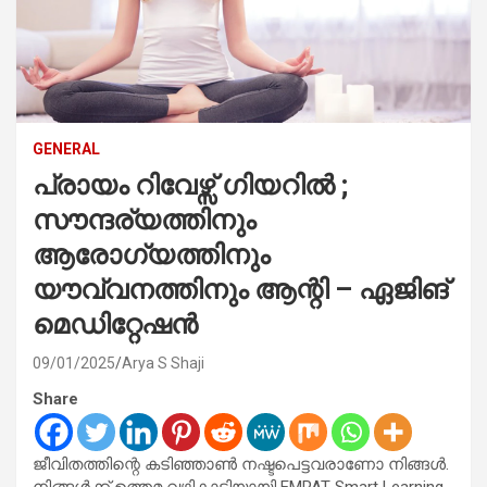
GENERAL
പ്രായം റിവേഴ്സ് ഗിയറിൽ ;
സൗന്ദര്യത്തിനും
ആരോഗ്യത്തിനും
യൗവ്വനത്തിനും ആന്റി – ഏജിങ്
മെഡിറ്റേഷൻ
09/01/2025
Arya S Shaji
Share
ജീവിതത്തിന്റെ കടിഞ്ഞാൺ നഷ്ടപെട്ടവരാണോ നിങ്ങൾ.
നിങ്ങൾക്ക് ഉത്തമ വഴികാട്ടിയായി EMPAT Smart Learning