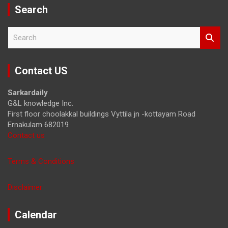
Search
S
e
a
r
Contact US
c
h
Sarkardaily
G&L knowledge Inc.
First floor choolakkal buildings Vyttila jn -kottayam Road
Ernakulam 682019
Contact us
Terms & Conditions
Disclaimer
Calendar