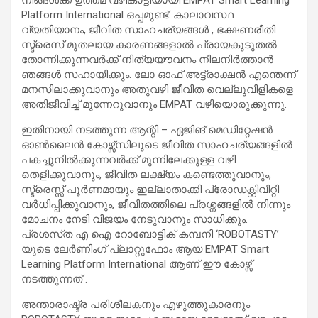
Platform International ഒപ്പമുണ്ട്. കാലാവസ്ഥ
വ്യതിയാനം, ജീവിത സാഹചര്യങ്ങൾ , ഭക്ഷണരീതി
സ്ട്രെസ് മുതലായ കാരണങ്ങളാൽ പ്രായകൂടുതൽ
തോന്നിക്കുന്നവർക്ക് നിത്യയൗവനം നിലനിർത്താൻ
ഞങ്ങൾ സഹായിക്കും. ലോ ഓഫ് അട്ട്രാക്ഷൻ എന്തെന്ന്
മനസിലാക്കുവാനും അതുവഴി ജീവിത വെല്ലുവിളികളെ
അതിജീവിച്ച് മുന്നേറുവാനും EMPAT വഴിയൊരുക്കുന്നു.
ഇതിനായി നടത്തുന്ന ആന്റി – ഏജിങ് മെഡിറ്റേഷൻ
ഓൺലൈൻ കോഴ്സ്സിലൂടെ ജീവിത സാഹചര്യങ്ങളിൽ
പകച്ചുനിൽക്കുന്നവർക്ക് മുന്നിലേക്കുള്ള വഴി
തെളിക്കുവാനും, ജീവിത ലക്ഷ്യം കണ്ടെത്തുവാനും,
സ്ട്രെസ്സ് പൂർണമായും ഇല്ലാതാക്കി പ്രോഡക്റ്റിവിറ്റി
വർധിപ്പിക്കുവാനും, ജീവിതത്തിലെ പ്രശ്നങ്ങളിൽ നിന്നും
മോചനം നേടി വിജയം നേടുവാനും സാധിക്കും.
പ്രശസ്‌ത എ ഐ റോബോട്ടിക് കമ്പനി ‘ROBOTASTY’
യുടെ ലേർണിംഗ് പ്ലാറ്റുഫോം ആയ EMPAT Smart
Learning Platform International ആണ് ഈ കോഴ്സ്
നടത്തുന്നത് .
അന്താരാഷ്ട്ര പരിശീലകനും എഴുത്തുകാരനും