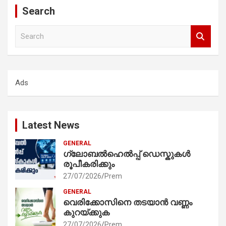
Search
S
e
a
r
c
Ads
h
Latest News
GENERAL
ഗ്ലോബൽഹെൽപ്പ് ഡെസ്കുകൾ
രൂപീകരിക്കും
27/07/2026
Prem
GENERAL
വെരിക്കോസിനെ തടയാൻ വണ്ണം
കുറയ്ക്കുക
27/07/2026
Prem