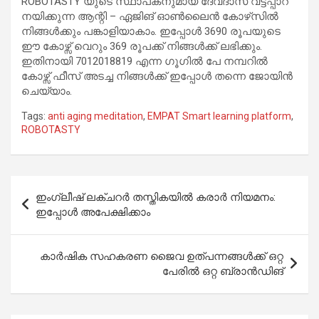
ROBOTASTY യുടെ സ്ഥാപകനുമായ ദേവദാസ് വട്ടപ്പാറ
നയിക്കുന്ന ആന്റി – ഏജിങ് ഓൺലൈൻ കോഴ്‌സിൽ
നിങ്ങൾക്കും പങ്കാളിയാകാം. ഇപ്പോൾ 3690 രൂപയുടെ
ഈ കോഴ്സ് വെറും 369 രൂപക്ക് നിങ്ങൾക്ക് ലഭിക്കും.
ഇതിനായി 7012018819 എന്ന ഗൂഗിൽ പേ നമ്പറിൽ
കോഴ്സ് ഫീസ് അടച്ച നിങ്ങൾക്ക് ഇപ്പോൾ തന്നെ ജോയിൻ
ചെയ്യാം.
Tags:
anti aging meditation
,
EMPAT Smart learning platform
,
ROBOTASTY
Post
ഇംഗ്ലീഷ് ലക്ചറര്‍ തസ്തികയിൽ കരാർ നിയമനം:
navigation
ഇപ്പോൾ അപേക്ഷിക്കാം
കാർഷിക സഹകരണ ജൈവ ഉത്‌പന്നങ്ങൾക്ക് ഒറ്റ
പേരിൽ ഒറ്റ ബ്രാൻഡിങ്