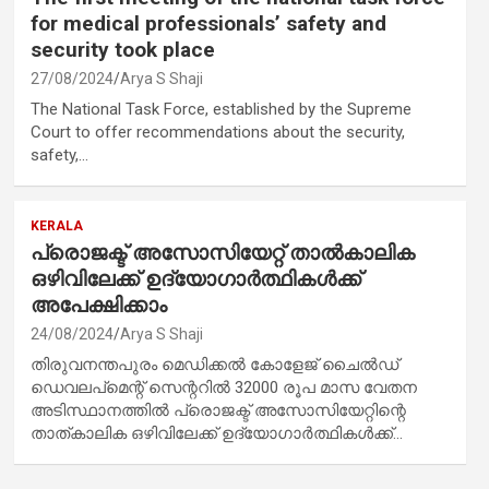
for medical professionals’ safety and
security took place
27/08/2024
Arya S Shaji
The National Task Force, established by the Supreme
Court to offer recommendations about the security,
safety,…
KERALA
പ്രൊജക്ട് അസോസിയേറ്റ് താൽകാലിക
ഒഴിവിലേക്ക് ഉദ്യോഗാർത്ഥികൾക്ക്
അപേക്ഷിക്കാം
24/08/2024
Arya S Shaji
തിരുവനന്തപുരം മെഡിക്കൽ കോളേജ് ചൈൽഡ്
ഡെവലപ്മെന്റ് സെന്ററിൽ 32000 രൂപ മാസ വേതന
അടിസ്ഥാനത്തിൽ പ്രൊജക്ട് അസോസിയേറ്റിന്റെ
താത്കാലിക ഒഴിവിലേക്ക് ഉദ്യോഗാർത്ഥികൾക്ക്…