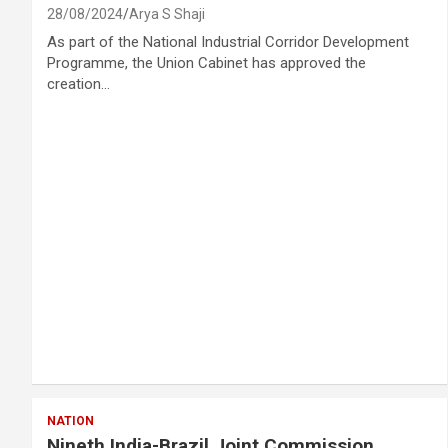
28/08/2024
Arya S Shaji
As part of the National Industrial Corridor Development
Programme, the Union Cabinet has approved the
creation…
NATION
Nineth India-Brazil Joint Commission