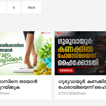
6
Next
GENERAL
്കോസിനെ തടയാൻ
ഗുരുവായൂർ: കണക്കി
ുറയ്ക്കുക
പോരായ്മയെന്ന് ഹൈ
Prem
27/07/2026
Prem