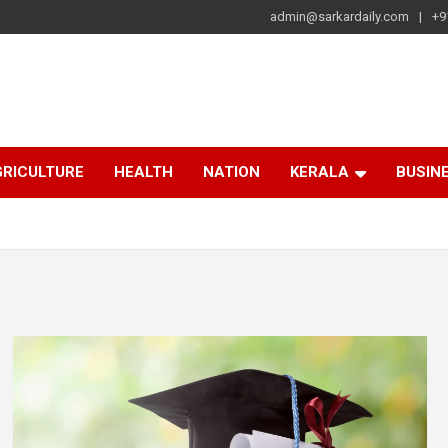
admin@sarkardaily.com
+9
a
e
RICULTURE
HEALTH
NATION
KERALA
BUSIN