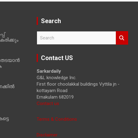
Search
പ്
S
രിക്കും
e
a
r
Contact US
 തടയാൻ
c
ക
h
Sarkardaily
G&L knowledge Inc.
First floor choolakkal buildings Vyttila jn -
ക്കിൽ
kottayam Road
Ernakulam 682019
Contact us
ട്ടെ
Terms & Conditions
Disclaimer