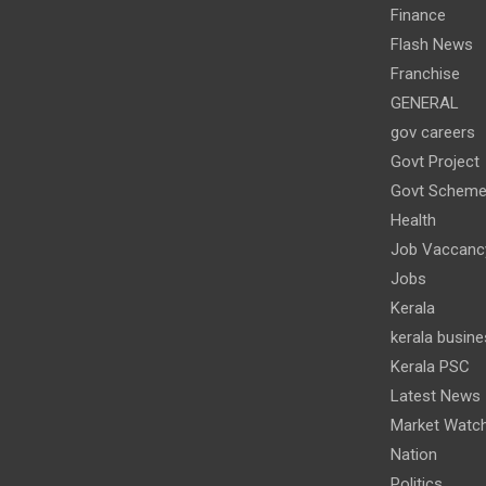
Finance
Flash News
Franchise
GENERAL
gov careers
Govt Project
Govt Schem
Health
Job Vaccanc
Jobs
Kerala
kerala busine
Kerala PSC
Latest News
Market Watc
Nation
Politics