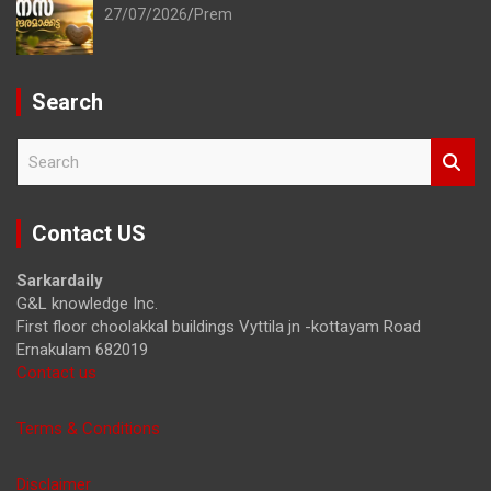
27/07/2026
Prem
Search
S
e
a
r
Contact US
c
h
Sarkardaily
G&L knowledge Inc.
First floor choolakkal buildings Vyttila jn -kottayam Road
Ernakulam 682019
Contact us
Terms & Conditions
Disclaimer