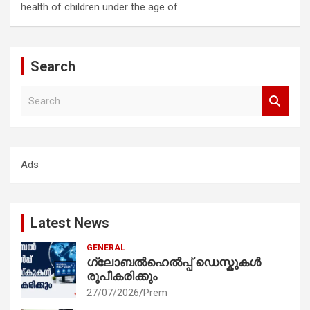
health of children under the age of…
Search
S
e
a
r
c
Ads
h
Latest News
GENERAL
ഗ്ലോബൽഹെൽപ്പ് ഡെസ്കുകൾ
രൂപീകരിക്കും
27/07/2026
Prem