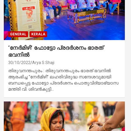
GENERAL
KERALA
‘നേർമിഴി’ ഫോട്ടോ പ്രദർശനം ഭാരത്
ഭവനിൽ
30/10/2022
Arya S Shaji
തിരുവനന്തപുരം : തിരുവനന്തപുരം ഭാരത് ഭവനിൽ
ആരംഭിച്ച “നേർമിഴി” ലഹരിവിരുദ്ധ സന്ദേശവുമായി
ബന്ധപ്പെട്ട ഫോട്ടോ പ്രദർശനം പൊതുവിദ്യാഭ്യാസ
മന്ത്രി വി. ശിവൻകുട്ടി…