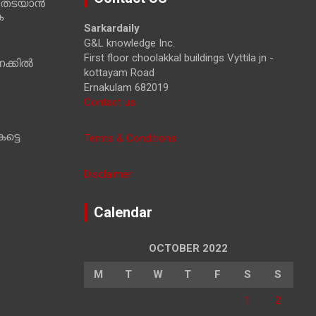
 തടയാൻ
c
ക
h
Sarkardaily
G&L knowledge Inc.
First floor choolakkal buildings Vyttila jn -
ക്കിൽ
kottayam Road
Ernakulam 682019
Contact us
ട്ടെ
Terms & Conditions
Disclaimer
Calendar
OCTOBER 2022
M
T
W
T
F
S
S
1
2