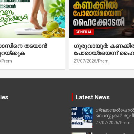
GENERAL
്കോസിനെ തടയാൻ
ഗുരുവായൂർ: കണക്കി
ുറയ്ക്കുക
പോരായ്മയെന്ന് ഹൈ
Prem
27/07/2026
Prem
ies
Latest News
ഗ്ലോബൽഹെൽപ്
ഡെസ്കുകൾ രൂപീക
27/07/2026
Prem