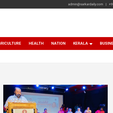
admin@sarkardaily.com
+9
a
e
RICULTURE
HEALTH
NATION
KERALA
BUSIN