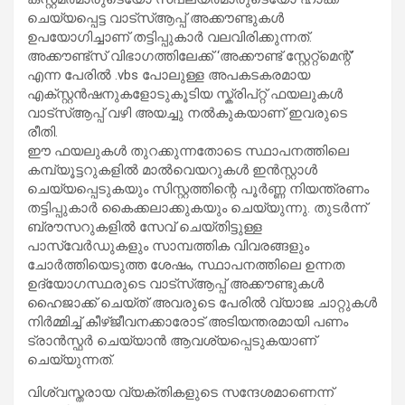
ചെയ്യപ്പെട്ട വാട്‌സ്ആപ്പ് അക്കൗണ്ടുകൾ
ഉപയോഗിച്ചാണ് തട്ടിപ്പുകാർ വലവിരിക്കുന്നത്.
അക്കൗണ്ട്സ് വിഭാഗത്തിലേക്ക് ‘അക്കൗണ്ട് സ്റ്റേറ്റ്മെന്റ്’
എന്ന പേരിൽ .vbs പോലുള്ള അപകടകരമായ
എക്സ്റ്റൻഷനുകളോടുകൂടിയ സ്ക്രിപ്റ്റ് ഫയലുകൾ
വാട്‌സ്ആപ്പ് വഴി അയച്ചു നൽകുകയാണ് ഇവരുടെ
രീതി.
ഈ ഫയലുകൾ തുറക്കുന്നതോടെ സ്ഥാപനത്തിലെ
കമ്പ്യൂട്ടറുകളിൽ മാൽവെയറുകൾ ഇൻസ്റ്റാൾ
ചെയ്യപ്പെടുകയും സിസ്റ്റത്തിന്റെ പൂർണ്ണ നിയന്ത്രണം
തട്ടിപ്പുകാർ കൈക്കലാക്കുകയും ചെയ്യുന്നു. തുടർന്ന്
ബ്രൗസറുകളിൽ സേവ് ചെയ്തിട്ടുള്ള
പാസ്‌വേർഡുകളും സാമ്പത്തിക വിവരങ്ങളും
ചോർത്തിയെടുത്ത ശേഷം, സ്ഥാപനത്തിലെ ഉന്നത
ഉദ്യോഗസ്ഥരുടെ വാട്‌സ്ആപ്പ് അക്കൗണ്ടുകൾ
ഹൈജാക്ക് ചെയ്ത് അവരുടെ പേരിൽ വ്യാജ ചാറ്റുകൾ
നിർമ്മിച്ച് കീഴ്ജീവനക്കാരോട് അടിയന്തരമായി പണം
ട്രാൻസ്ഫർ ചെയ്യാൻ ആവശ്യപ്പെടുകയാണ്
ചെയ്യുന്നത്.
വിശ്വസ്തരായ വ്യക്തികളുടെ സന്ദേശമാണെന്ന്