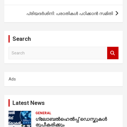
navigation
പ്രിയദർശിനി: പരാതികൾ പഠിക്കാൻ സമിതി
Search
S
e
a
r
c
Ads
h
Latest News
GENERAL
ഗ്ലോബൽഹെൽപ്പ് ഡെസ്കുകൾ
രൂപീകരിക്കും