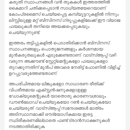
കരുതി സ്ഥാപനങ്ങൾ വൻ തുകകൾ ഇത്തരത്തിൽ
കൈമാറി ചതിക്കപ്പെടാൻ സാധ്യതയേറെയാണ്.
കോംപ്രമൈസ് ചെയ്യപ്പെട്ട കമ്പ്യൂട്ടറുകളിൽ നിന്നും
ലിസ്റ്റിലുള്ള മറ്റ് ബിസിനസ് ഗ്രൂപ്പുകളിലേക്ക് ഈ വ്യാജ
ഫയലുകൾ തനിയെ അയക്കപ്പെടുകയും
ചെയ്യുന്നുണ്ട്.
​ഇത്തരം തട്ടിപ്പുകളിൽ പെടാതിരിക്കാൻ ബിസിനസ്
സ്ഥാപനങ്ങളും പൊതുജനങ്ങളും കർശനമായ
മുൻകരുതലുകൾ എടുക്കേണ്ടതാണ്. വാട്‌സ്ആപ്പ് വഴി
വരുന്ന അക്കൗണ്ട് സ്റ്റേറ്റ്മെന്റുകളോ ഫയലുകളോ
തുറക്കുന്നതിന് മുൻപ് അവരെ നേരിട്ട് ഫോണിൽ വിളിച്ച്
ഉറപ്പുവരുത്തേണ്ടതാണ്.
അപരിചിതമായ ലിങ്കുകളോ സാധാരണ രീതിക്ക്
വിപരീതമായ എക്സ്റ്റൻഷനുകളോഉള്ള
ഡോക്യുമെന്റുകൾ യാതൊരു കാരണവശാലും
ഡൗൺലോഡ് ചെയ്യുകയോ റൺ ചെയ്യുകയോ
ചെയ്യരുത്. വാട്‌സ്‌ആപ്പ് സന്ദേശങ്ങൾ മാത്രം
അടിസ്ഥാനമാക്കി ഔദ്യോഗികമായ ഇരട്ട
സ്ഥിരീകരണമില്ലാതെ ഫണ്ട് ട്രാൻസാക്ഷനുകൾ
നടത്താതിരിക്കുക.