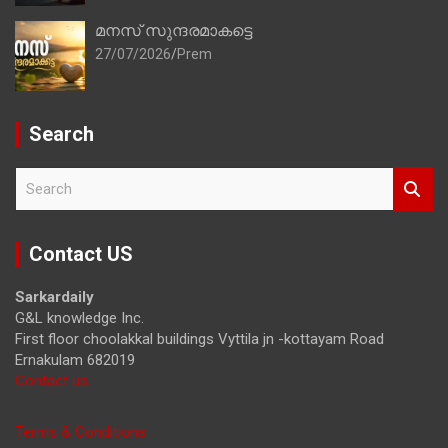
മനസ് സുന്ദരമാകട്ടെ
27/07/2026
Prem
Search
S
e
a
r
Contact US
c
h
Sarkardaily
G&L knowledge Inc.
First floor choolakkal buildings Vyttila jn -kottayam Road
Ernakulam 682019
Contact us
Terms & Conditions