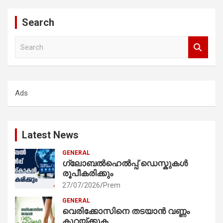
Search
S
e
a
r
c
Ads
h
Latest News
GENERAL
ഗ്ലോബൽഹെൽപ്പ് ഡെസ്കുകൾ
രൂപീകരിക്കും
27/07/2026
Prem
GENERAL
വെരിക്കോസിനെ തടയാൻ വണ്ണം
കുറയ്ക്കുക