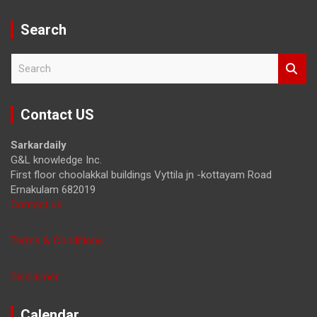
Search
S
e
a
r
Contact US
c
h
Sarkardaily
G&L knowledge Inc.
First floor choolakkal buildings Vyttila jn -kottayam Road
Ernakulam 682019
Contact us
Terms & Conditions
Disclaimer
Calendar