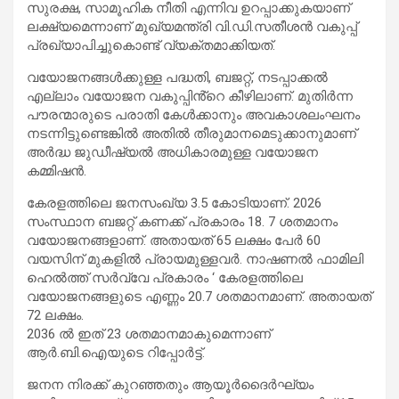
സുരക്ഷ, സാമൂഹിക നീതി എന്നിവ ഉറപ്പാക്കുകയാണ്
ലക്ഷ്യമെന്നാണ് മുഖ്യമന്ത്രി വി.ഡി.സതീശൻ വകുപ്പ്
പ്രഖ്യാപിച്ചുകൊണ്ട് വ്യക്തമാക്കിയത്.
വയോജനങ്ങൾക്കുള്ള പദ്ധതി, ബജറ്റ്, നടപ്പാക്കൽ
എല്ലാം വയോജന വകുപ്പിൻ്റെ കീഴിലാണ്. മുതിർന്ന
പൗരന്മാരുടെ പരാതി കേൾക്കാനും അവകാശലംഘനം
നടന്നിട്ടുണ്ടെങ്കിൽ അതിൽ തീരുമാനമെടുക്കാനുമാണ്
അർദ്ധ ജുഡീഷ്യൽ അധികാരമുള്ള വയോജന
കമ്മിഷൻ.
കേരളത്തിലെ ജനസംഖ്യ 3.5 കോടിയാണ്. 2026
സംസ്ഥാന ബജറ്റ് കണക്ക് പ്രകാരം 18. 7 ശതമാനം
വയോജനങ്ങളാണ്. അതായത് 65 ലക്ഷം പേർ 60
വയസിന് മുകളിൽ പ്രായമുള്ളവർ. നാഷണൽ ഫാമിലി
ഹെൽത്ത് സർവ്വേ പ്രകാരം ‘ കേരളത്തിലെ
വയോജനങ്ങളുടെ എണ്ണം 20.7 ശതമാനമാണ്. അതായത്
72 ലക്ഷം.
2036 ൽ ഇത് 23 ശതമാനമാകുമെന്നാണ്
ആർ.ബി.ഐയുടെ റിപ്പോർട്ട്.
ജനന നിരക്ക് കുറഞ്ഞതും ആയൂർദൈർഘ്യം