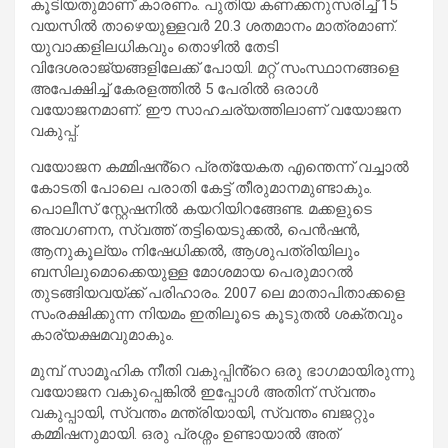
കൂടിയതുമാണ് കാരണം. പുതിയ കണക്കനുസരിച്ച് 15
വയസിൽ താഴെയുള്ളവർ 20.3 ശതമാനം മാത്രമാണ്.
യുവാക്കളിലധികവും തൊഴിൽ തേടി
വിദേശരാജ്യങ്ങളിലേക്ക് പോയി. മറ്റ് സംസ്ഥാനങ്ങളെ
അപേക്ഷിച്ച് കേരളത്തിൽ 5 പേരിൽ ഒരാൾ
വയോജനമാണ്. ഈ സാഹചര്യത്തിലാണ് വയോജന
വകുപ്പ്.
വയോജന കമ്മിഷൻ്റെ പ്രത്യേകത എന്തെന്ന് വച്ചാൽ
കോടതി പോലെ പരാതി കേട്ട് തീരുമാനമുണ്ടാകും.
പൊലീസ് സ്റ്റേഷനിൽ കയറിയിറങ്ങേണ്ട. മക്കളുടെ
അവഗണന, സ്വത്ത് തട്ടിയെടുക്കൽ, പെൻഷൻ,
ആനുകൂല്യം നിഷേധിക്കൽ, ആശുപത്രിയിലും
ബസിലുമൊക്കെയുള്ള മോശമായ പെരുമാറൽ
തുടങ്ങിയവയ്ക്ക് പരിഹാരം. 2007 ലെ മാതാപിതാക്കളെ
സംരക്ഷിക്കുന്ന നിയമം ഇതിലൂടെ കൂടുതൽ ശക്തവും
കാര്യക്ഷമവുമാകും.
മുമ്പ് സാമൂഹിക നീതി വകുപ്പിൻ്റെ ഒരു ഭാഗമായിരുന്നു
വയോജന വകുപ്പെങ്കിൽ ഇപ്പോൾ അതിന് സ്വന്തം
വകുപ്പായി, സ്വന്തം മന്ത്രിയായി, സ്വന്തം ബജറ്റും
കമ്മിഷനുമായി. ഒരു പ്രശ്നം ഉണ്ടായാൽ അത്