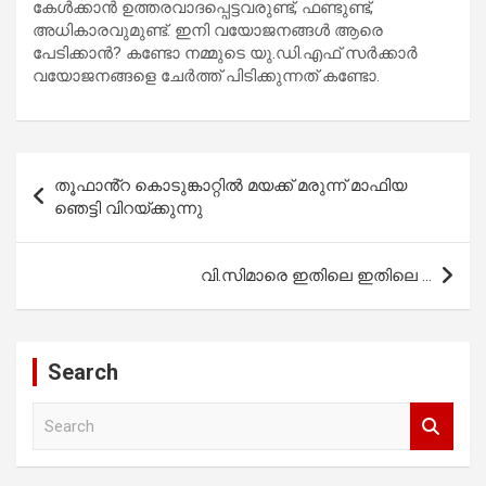
കേൾക്കാൻ ഉത്തരവാദപ്പെട്ടവരുണ്ട്, ഫണ്ടുണ്ട്,
അധികാരവുമുണ്ട്. ഇനി വയോജനങ്ങൾ ആരെ
പേടിക്കാൻ? കണ്ടോ നമ്മുടെ യു.ഡി.എഫ് സർക്കാർ
വയോജനങ്ങളെ ചേർത്ത് പിടിക്കുന്നത് കണ്ടോ.
Post
തൂഫാൻ്റ കൊടുങ്കാറ്റിൽ മയക്ക് മരുന്ന് മാഫിയ
navigation
ഞെട്ടി വിറയ്ക്കുന്നു
വി.സിമാരെ ഇതിലെ ഇതിലെ …
Search
S
e
a
r