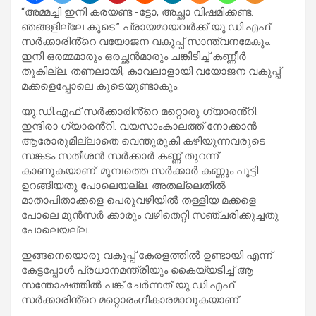
“അമ്മച്ചി ഇനി കരയണ്ട -ട്ടോ, അച്ഛാ വിഷമിക്കണ്ട.
ഞങ്ങളില്ലേ കൂടെ.” പ്രായമായവർക്ക് യു.ഡി.എഫ്
സർക്കാരിൻ്റെ വയോജന വകുപ്പ് സാന്ത്വനമേകും.
ഇനി ഒരമ്മമാരും ഒരച്ഛൻമാരും ചങ്കിടിച്ച് കണ്ണീർ
തൂകില്ല. തണലായി, കാവലാളായി വയോജന വകുപ്പ്
മക്കളെപ്പോലെ കൂടെയുണ്ടാകും.
യു.ഡി.എഫ് സർക്കാരിൻ്റെ മറ്റൊരു ഗ്യാരൻ്റി.
ഇന്ദിരാ ഗ്യാരൻ്റി. വയസാംകാലത്ത് നോക്കാൻ
ആരോരുമില്ലാതെ വെന്തുരുകി കഴിയുന്നവരുടെ
സങ്കടം സതീശൻ സർക്കാർ കണ്ണ് തുറന്ന്
കാണുകയാണ്. മുമ്പത്തെ സർക്കാർ കണ്ണും പൂട്ടി
ഉറങ്ങിയതു പോലെയല്ല. അതല്ലെതിൽ
മാതാപിതാക്കളെ പെരുവഴിയിൽ തള്ളിയ മക്കളെ
പോലെ മുൻസർ ക്കാരും വഴിതെറ്റി സഞ്ചരിക്കുച്ചതു
പോലെയല്ല.
ഇങ്ങനെയൊരു വകുപ്പ് കേരളത്തിൽ ഉണ്ടായി എന്ന്
കേട്ടപ്പോൾ പ്രധാനമന്ത്രിയും കൈയ്യടിച്ച് ആ
സന്തോഷത്തിൽ പങ്ക് ചേർന്നത് യു.ഡി.എഫ്
സർക്കാരിൻ്റെ മറ്റൊരംഗീകാരമാവുകയാണ്.