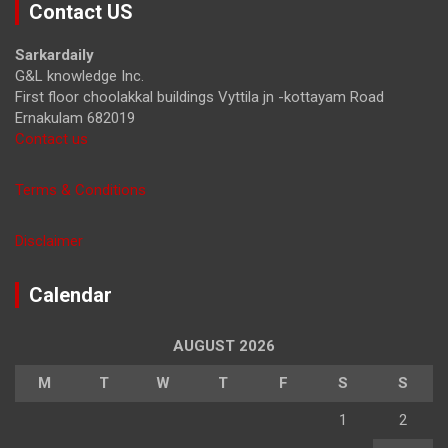
Contact US
c
h
Sarkardaily
G&L knowledge Inc.
First floor choolakkal buildings Vyttila jn -kottayam Road
Ernakulam 682019
Contact us
Terms & Conditions
Disclaimer
Calendar
AUGUST 2026
M
T
W
T
F
S
S
1
2