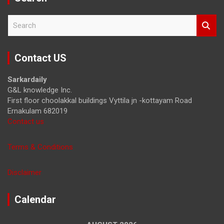
S
e
a
r
Contact US
c
h
Sarkardaily
G&L knowledge Inc.
First floor choolakkal buildings Vyttila jn -kottayam Road
Ernakulam 682019
Contact us
Terms & Conditions
Disclaimer
Calendar